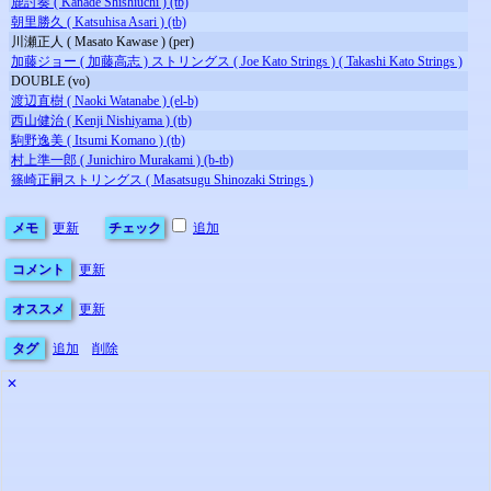
鹿討奏 ( Kanade Shishiuchi ) (tb)
朝里勝久 ( Katsuhisa Asari ) (tb)
川瀬正人 ( Masato Kawase ) (per)
加藤ジョー ( 加藤高志 ) ストリングス ( Joe Kato Strings ) ( Takashi Kato Strings )
DOUBLE (vo)
渡辺直樹 ( Naoki Watanabe ) (el-b)
西山健治 ( Kenji Nishiyama ) (tb)
駒野逸美 ( Itsumi Komano ) (tb)
村上準一郎 ( Junichiro Murakami ) (b-tb)
篠崎正嗣ストリングス ( Masatsugu Shinozaki Strings )
メモ
更新
チェック
追加
コメント
更新
オススメ
更新
タグ
追加
削除
✕