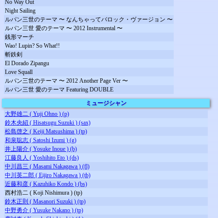
No Way Out
Night Sailing
ルパン三世のテーマ 〜 なんちゃってバロック・ヴァージョン 〜
ルパン三世 愛のテーマ 〜 2012 Instrumental 〜
銭形マーチ
Wao! Lupin? So What!!
斬鉄剣
El Dorado Zipangu
Love Squall
ルパン三世のテーマ 〜 2012 Another Page Ver 〜
ルパン三世 愛のテーマ Featuring DOUBLE
ミュージシャン
大野雄二 ( Yuji Ohno ) (p)
鈴木央紹 ( Hisatsugu Suzuki ) (sax)
松島啓之 ( Keiji Matsushima ) (tp)
和泉聡志 ( Satoshi Izumi ) (g)
井上陽介 ( Yosuke Inoue ) (b)
江藤良人 ( Yoshihito Eto ) (ds)
中川昌三 ( Masami Nakagawa ) (fl)
中川英二郎 ( Eijiro Nakagawa ) (tb)
近藤和彦 ( Kazuhiko Kondo ) (bs)
西村浩二 ( Koji Nishimura ) (tp)
鈴木正則 ( Masanori Suzuki ) (tp)
中野勇介 ( Yusuke Nakano ) (tp)