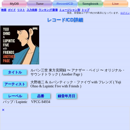
MyDB
Tune
Record/CD
Songbook
Live
検索
ガイド
リスト
入力依頼
ランキング/新着
ミュージシャン別
トップ
現在、非登録ユーザー向けの表示になっています。
ログイン
レコード/CD詳細
ルパン三世 東方見聞録 〜 アナザー・ペイジ 〜 オリジナル・
タイトル
サウンドトラック ( Another Page )
大野雄二 & ルパンティック・ファイヴ with フレンズ ( Yuji
アーティスト
Ohno & Lupintic Five with Friends )
レーベル
品番
録音年月日
バップ / Lupintic
VPCG 84934
✕