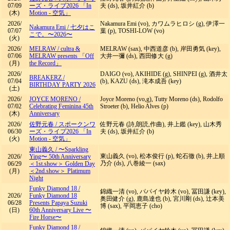
07/09
ーズ・ライブ2026 「In
夫 (ds), 坂井紅介 (b)
(木)
Motion - 空気」
2026/
Nakamura Emi (vo), カワムラヒロシ (g), 伊澤一
Nakamura Emi
/
七夕はこ
07/07
葉 (p), TOSHI-LOW (vo)
こで。〜2026〜
(火)
2026/
MELRAW
/
cultra &
MELRAW (sax), 中西道彦 (b), 岸田勇気 (key),
07/06
MELRAW presents 「Off
大井一彌 (ds), 西田修大 (g)
(月)
the Record」
2026/
DAIGO (vo), AKIHIDE (g), SHINPEI (g), 酒井太
BREAKERZ
/
07/04
(b), KAZU (ds), 滝本成吾 (key)
BIRTHDAY PARTY 2026
(土)
2026/
JOYCE MORENO
/
Joyce Moreno (vo,g), Tutty Moreno (ds), Rodolfo
07/02
Celebrating Feminina 45th
Stroeter (b), Helio Alves (p)
(木)
Anniversary
2026/
佐野元春
/
スポークンワ
佐野元春 (詩,朗読,作曲), 井上鑑 (key), 山木秀
06/30
ーズ・ライブ2026 「In
夫 (ds), 坂井紅介 (b)
(火)
Motion - 空気」
東山義久
/
〜Sparkling
東山義久 (vo), 松本俊行 (p), 蛇石徹 (b), 井上順
2026/
Ying〜 50th Anniversary
乃介 (ds), 八巻綾一 (sax)
06/29
＜1st.show＞ Golden Day
(月)
＜2nd.show＞ Platimum
Night
Funky Diamond 18
/
錦織一清 (vo), パパイヤ鈴木 (vo), 冨田謙 (key),
2026/
Funky Diamond 18
奥田健介 (g), 鹿島達也 (b), 宮川剛 (ds), 辻本美
06/28
Presents Papaya Suzuki
博 (sax), 平岡恵子 (cho)
(日)
60th Anniversary Live 〜
Fire Horse〜
Funky Diamond 18
/