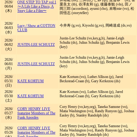
2026/
ONE STEP TO TAP vol.1
栗良太 (tb), 谷澤友和 (g), 後藤泰観 (vln), 田ノ
06/04
〜A Life Like a Disco, A
岡三郎 (accordion), ayumi (cho), 未唯mie (vo), 松
(木)
Story Like a Film〜
田悟志 (storyteller)
2026/
今井寿 (g,vo), Kiyoshi (g,vo), 岡崎達成 (ds,vo)
Lucy
/
Show at COTTON
06/03
CLUB
(水)
Justin-Lee Schultz (vo,key,g,b), Jamie-Leigh
2026/
Schultz (ds), Julius Schultz (g), Benjamin Lewis
06/02
JUSTIN-LEE SCHULTZ
(key)
(火)
Justin-Lee Schultz (vo,key,g,b), Jamie-Leigh
2026/
Schultz (ds), Julius Schultz (g), Benjamin Lewis
06/01
JUSTIN-LEE SCHULTZ
(key)
(月)
2026/
Kate Kortum (vo), Luther Allison (p), Jared
05/31
KATE KORTUM
Beckstead-Craan (b), Gary Kerkezou (ds)
(日)
2026/
Kate Kortum (vo), Luther Allison (p), Jared
05/30
KATE KORTUM
Beckstead-Craan (b), Gary Kerkezou (ds)
(土)
Cory Henry (vo,key,org), Taneka Samone (vo),
2026/
CORY HENRY LIVE
Matia Washington (vo), Randy Runyon (g), Joshua
05/27
featuring Members of The
Easley (b), Stanley Randolph (ds)
(水)
Funk Apostles
Cory Henry (vo,key,org), Taneka Samone (vo),
2026/
CORY HENRY LIVE
Matia Washington (vo), Randy Runyon (g), Joshua
05/26
featuring Members of The
Easley (b), Stanley Randolph (ds)
(火)
Funk Apostles