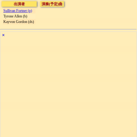
出演者
演奏(予定)曲
Sullivan Fortner (p)
Tyrone Allen (b)
Kayvon Gordon (ds)
✕