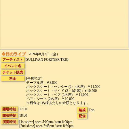
今日のライブ
2026年8月7日（金）
アーティスト
SULLIVAN FORTNER TRIO
イベント名
チケット販売
料金
[全席指定]
テーブル席 : ￥8,800
ボックスシート・センター (2～4名席) : ￥11,500
ボックスシート・サイド (2～4名席) : ￥10,500
ボックスシート・ペア (2名席) : ￥11,000
ペア・シート (2名席) : ￥10,000
※料金は1名様あたりの金額となります。
開場時刻
17:00
編成
Trio
開演時刻
18:00
配信
演奏時間
[1st.show] open 5:00pm / start 6:00pm
[2nd.show] open 7:45pm / start 8:30pm