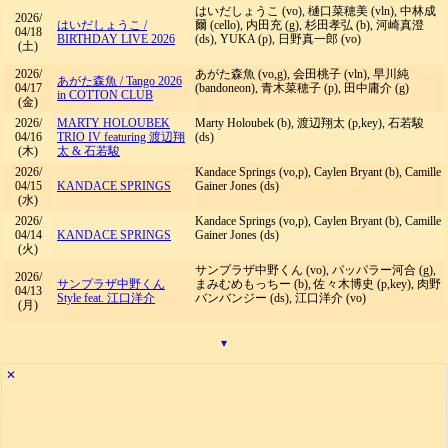
はいだしょうこ (vo), 樋口菜穂美 (vln), 中林成
2026/
はいだしょうこ
/
爾 (cello), 内田充 (g), 杉田孝弘 (b), 河崎真澄
04/18
BIRTHDAY LIVE 2026
(ds), YUKA (p), 日野真一郎 (vo)
(土)
2026/
あがた森魚 (vo,g), 会田桃子 (vln), 早川純
あがた森魚
/
Tango 2026
04/17
(bandoneon), 青木菜穂子 (p), 田中庸介 (g)
in COTTON CLUB
(金)
2026/
MARTY HOLOUBEK
Marty Holoubek (b), 渡辺翔太 (p,key), 石若駿
04/16
TRIO IV featuring 渡辺翔
(ds)
(木)
太 & 石若駿
2026/
Kandace Springs (vo,p), Caylen Bryant (b), Camille
04/15
KANDACE SPRINGS
Gainer Jones (ds)
(水)
2026/
Kandace Springs (vo,p), Caylen Bryant (b), Camille
04/14
KANDACE SPRINGS
Gainer Jones (ds)
(火)
サンプラザ中野くん (vo), パッパラー河合 (g),
2026/
サンプラザ中野くん
まみむめもっちー (b), 佐々木博史 (p,key), 肉野
04/13
Style feat. 江口洋介
バンバンジー (ds), 江口洋介 (vo)
(月)
▾
✕