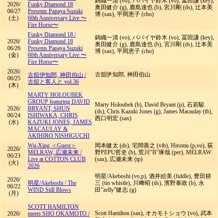
錦織一清 (vo), パパイヤ鈴木 (vo), 冨田謙 (key),
2026/
Funky Diamond 18
奥田健介 (g), 鹿島達也 (b), 宮川剛 (ds), 辻本美
06/27
Presents Papaya Suzuki
博 (sax), 平岡恵子 (cho)
(土)
60th Anniversary Live 〜
Fire Horse〜
Funky Diamond 18
/
錦織一清 (vo), パパイヤ鈴木 (vo), 冨田謙 (key),
2026/
Funky Diamond 18
奥田健介 (g), 鹿島達也 (b), 宮川剛 (ds), 辻本美
06/26
Presents Papaya Suzuki
博 (sax), 平岡恵子 (cho)
(金)
60th Anniversary Live 〜
Fire Horse〜
2026/
古舘伊知郎, 神田伯山
古舘伊知郎, 神田伯山
/
06/25
古舘と客人と vol.36
(木)
MARTY HOLOUBEK
GROUP featuring DAVID
Marty Holoubek (b), David Bryant (p), 石若駿
2026/
BRYANT, SHUN
(ds), Chris Kazuki Jones (g), James Macaulay (tb),
06/24
ISHIWAKA, CHRIS
西口明宏 (sax)
(水)
KAZUKI JONES, JAMES
MACAULAY &
AKIHIRO NISHIGUCHI
Wu-Xing ＜Guest＞
岡本健太 (ds), 宅間善之 (vib), Hiromu (p,vo), 荻
2026/
MELRAW, 広瀬未来
/
野PEPU哲史 (b), 荒川"B"琢哉 (per), MELRAW
06/23
Live at COTTON CLUB
(sax), 広瀬未来 (tp)
(火)
2026
明星/Akeboshi (vo,p), 酒井絵美 (fiddle), 豊田耕
2026/
明星/Akeboshi
/
The
三 (tin whistle), 川﨑昭 (ds), 濱野泰政 (b), 永
06/22
WIND Still Blows
田”zelly”健志 (g)
(月)
SCOTT HAMILTON
Scott Hamilton (sax), オカモトショウ (vo), 武本
2026/
meets SHO OKAMOTO
/