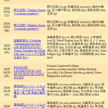
野口五郎 (vo,g), 伊藤充志 (sax,key), 堀内大輔
2026/
野口五郎
/
Timeless Songs
(g), 五十棲千明 (b), 望月純 (ds), 島田光理 (vln),
05/02
〜overseas product〜
文音 (p)
(土)
野口五郎 (vo,g), 伊藤充志 (sax,key), 堀内大輔
2026/
野口五郎
/
Timeless Songs
(g), 五十棲千明 (b), 望月純 (ds), 島田光理 (vln),
05/01
〜overseas product〜
文音 (p)
(金)
加藤真亜沙 (p,vo), 西口明宏 (sax), 土井徳浩
加藤真亜沙
/
Celebrate
(sax,fl), David Negrete (sax,fl), 浦ヒロノリ (sax),
"International Jazz Day"
竹村直哉 (sax,b-cl), 広瀬未来 (tp), 黒田卓也 (tp),
2026/
with MARTHA KATO -
石川広行 (tp), 大泊久栄 (tp), 駒野逸美 (tb), 和田
04/30
Ventus Traveling the World
充弘 (tb), 三原万里子 (tb), 青地宏幸 (b-tb), Akira
(木)
with Jazz 〜ジャズで世界
Ishiguro (g), 中林薫平 (b), 小田桐和寛 (ds), Kan
を旅する〜
(per)
François Lazarevitch (flauto
FRANçOIS
2026/
traverso,recorder,musette), Hélène Richaud
LAZAREVITCH
/
LES
04/29
(vo,cello), Léo Brunet (theorbo,g,cittern), Pierre
MUSICIENS DE SAINT-
(水)
Rigopoulos (zarb,per)
JULIEN
菊地成孔 (vo,sax,conductor), 大儀見元 (per), 田
菊地成孔とペペ・トルメ
2026/
中倫明 (per), 林正樹 (p), 鳥越啓介 (b), 早川純
ント・アスカラール
/
晩
04/28
(bandoneon), 堀米綾 (harp), 牛山玲名 (vln), 田島
餐会 / 第二回 美食の劇中
(火)
華乃 (vln), 舘泉礼一 (vla), 関口将史 (cello)
劇
菊地成孔 (vo,sax,conductor), 大儀見元 (per), 田
菊地成孔とペペ・トルメ
2026/
中倫明 (per), 林正樹 (p), 鳥越啓介 (b), 早川純
ント・アスカラール
/
晩