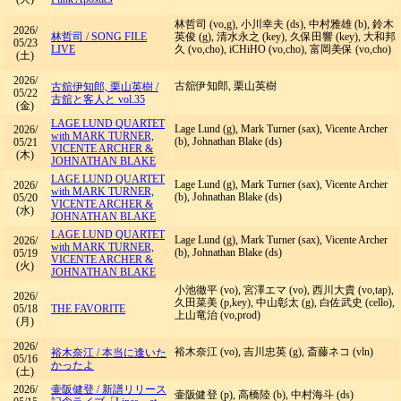
林哲司 (vo,g), 小川幸夫 (ds), 中村雅雄 (b), 鈴木
2026/
林哲司
/
SONG FILE
英俊 (g), 清水永之 (key), 久保田響 (key), 大和邦
05/23
LIVE
久 (vo,cho), iCHiHO (vo,cho), 富岡美保 (vo,cho)
(土)
2026/
古舘伊知郎, 栗山英樹
古舘伊知郎, 栗山英樹
/
05/22
古舘と客人と vol.35
(金)
LAGE LUND QUARTET
Lage Lund (g), Mark Turner (sax), Vicente Archer
2026/
with MARK TURNER,
(b), Johnathan Blake (ds)
05/21
VICENTE ARCHER &
(木)
JOHNATHAN BLAKE
LAGE LUND QUARTET
Lage Lund (g), Mark Turner (sax), Vicente Archer
2026/
with MARK TURNER,
(b), Johnathan Blake (ds)
05/20
VICENTE ARCHER &
(水)
JOHNATHAN BLAKE
LAGE LUND QUARTET
Lage Lund (g), Mark Turner (sax), Vicente Archer
2026/
with MARK TURNER,
(b), Johnathan Blake (ds)
05/19
VICENTE ARCHER &
(火)
JOHNATHAN BLAKE
小池徹平 (vo), 宮澤エマ (vo), 西川大貴 (vo,tap),
2026/
久田菜美 (p,key), 中山彰太 (g), 白佐武史 (cello),
05/18
THE FAVORITE
上山竜治 (vo,prod)
(月)
2026/
裕木奈江 (vo), 吉川忠英 (g), 斎藤ネコ (vln)
裕木奈江
/
本当に逢いた
05/16
かったよ
(土)
2026/
壷阪健登
/
新譜リリース
壷阪健登 (p), 高橋陸 (b), 中村海斗 (ds)