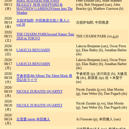
2026/
MIKE MAINIERI with JOHN
Peter Erskine (ds), Mike Mainieri
08/13
BEASLEY, BOB SHEPPARD &
(vib), Bob Sheppard (sax), John
(木)
MATTHEW GARRISON
Steps Into The
Beasley (p), Matthew Garrison (b)
Weather
2026/
古舘伊知郎, 中田敦彦
古舘と客人と
08/14
古舘伊知郎, 中田敦彦
vol.38
(金)
2026/
THE CHARM PARK
Second Nature Tour
08/15
THE CHARM PARK (vo,g,p)
2026 in TOKYO
(土)
2026/
Lakecia Benjamin (sax), Oscar Perez
08/16
LAKECIA BENJAMIN
(p), Elias Bailey (b), Jonathan Barber
(日)
(ds)
2026/
Lakecia Benjamin (sax), Oscar Perez
08/17
LAKECIA BENJAMIN
(p), Elias Bailey (b), Jonathan Barber
(月)
(ds)
2026/
平倉初音 (p), 須川崇志 (b), 大儀見
平倉初音
4th Album The Silent Mask 発
08/18
海 (ds), 原朋直 (tp), 佐々木梨子
売記念ライヴ
(火)
(as)
2026/
Nicole Zuraitis (p,vo), Idan Morim
08/19
NICOLE ZURAITIS QUARTET
(g), Sam Weber (b), Dan Pugach (ds)
(水)
2026/
Nicole Zuraitis (p,vo), Idan Morim
08/20
NICOLE ZURAITIS QUARTET
(g), Sam Weber (b), Dan Pugach (ds)
(木)
2026/
08/24
古里愛 meets 本田雅人
Ai Furusato (p), 本田雅人 (sax)
(月)