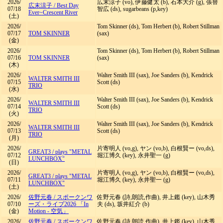
2026/
広末涼子 (vo), 伊藤健太 (b), 石本大介 (g), 張替
広末涼子
/
Best Day
07/18
智広 (ds), sugarbeans (p,key)
Ever~Crescent River
(土)
2026/
Tom Skinner (ds), Tom Herbert (b), Robert Stillman
07/17
TOM SKINNER
(sax)
(金)
2026/
Tom Skinner (ds), Tom Herbert (b), Robert Stillman
07/16
TOM SKINNER
(sax)
(木)
2026/
Walter Smith III (sax), Joe Sanders (b), Kendrick
WALTER SMITH III
07/15
Scott (ds)
TRIO
(水)
2026/
Walter Smith III (sax), Joe Sanders (b), Kendrick
WALTER SMITH III
07/14
Scott (ds)
TRIO
(火)
2026/
Walter Smith III (sax), Joe Sanders (b), Kendrick
WALTER SMITH III
07/13
Scott (ds)
TRIO
(月)
2026/
片寄明人 (vo,g), ヤン (vo,b), 白根賢ー (vo,ds),
GREAT3
/
plays "METAL
07/12
堀江博久 (key), 永井聖一 (g)
LUNCHBOX"
(日)
2026/
片寄明人 (vo,g), ヤン (vo,b), 白根賢ー (vo,ds),
GREAT3
/
plays "METAL
07/11
堀江博久 (key), 永井聖一 (g)
LUNCHBOX"
(土)
2026/
佐野元春
/
スポークンワ
佐野元春 (詩,朗読,作曲), 井上鑑 (key), 山木秀
07/10
ーズ・ライブ2026 「In
夫 (ds), 坂井紅介 (b)
(金)
Motion - 空気」
2026/
佐野元春
/
スポークンワ
佐野元春 (詩,朗読,作曲), 井上鑑 (key), 山木秀