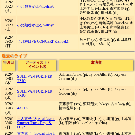
小比類巻かほる (vo), 竹越かずゆ
2026/
き (key,cho), 寺地美穂 (sax,cho), 水
08/28
小比類巻かほる
Kohhy6
上寿美江 (vln,cho), 森本隆寛 (g),
(金)
高野逸馬 (b), 町田孝 (ds)
小比類巻かほる (vo), 竹越かずゆ
2026/
き (key,cho), 寺地美穂 (sax,cho), 水
08/29
小比類巻かほる
Kohhy6
上寿美江 (vln,cho), 森本隆寛 (g),
(土)
高野逸馬 (b), 町田孝 (ds)
2026/
音月桂 (vo), 矢吹卓 (p), 山田章典
08/30
音月桂
LIVE CONCERT KEI vol.1
(b), 臼井かつみ (ds)
(日)
過去のライブ
年月日
アーティスト
/
出演者
イベント名
2026/
Sullivan Fortner (p), Tyrone Allen (b), Kayvon
SULLIVAN FORTNER
08/06
Gordon (ds)
TRIO
(木)
2026/
Sullivan Fortner (p), Tyrone Allen (b), Kayvon
SULLIVAN FORTNER
08/05
Gordon (ds)
TRIO
(水)
2026/
安藤康平 (sax), 渡辺翔太 (p,key), 古木佳祐 (b),
08/03
4ACES
橋本現輝 (ds)
(月)
2026/
古内東子
/
Special Live in
古内東子 (vo), 宮川純 (key), 小川翔 (g), 山本連
08/02
Summer Time / Day1 &
(b), 平陸 (ds), ノバフミヤ (cho)
(日)
Day2
2026/
古内東子
/
Special Live in
古内東子 (vo), 宮川純 (key), 小川翔 (g), 山本連