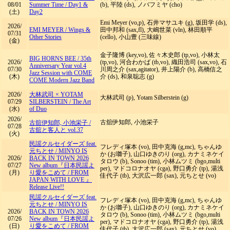
08/01
Summer Time / Day1 &
(b), 平陸 (ds), ノバフミヤ (cho)
(土)
Day2
Emi Meyer (vo,p), 石井マサユキ (g), 坂田学 (ds),
2026/
EMI MEYER
/
Wings &
田中邦和 (sax,fl), 大嶋世菜 (vln), 林田順平
07/31
Other Stories
(cello), 小山豊 (三味線)
(金)
金子隆博 (key,vo), 佐々木史郎 (tp,vo), 小林太
BIG HORNS BEE
/
35th
2026/
(tp,vo), 河合わかば (tb,vo), 織田浩司 (sax,vo), 石
Anniversary Year vol.4
07/30
川周之介 (sax,agitator), 井上陽介 (b), 高橋信之
Jazz Session with COME
(木)
介 (ds), 和泉聡志 (g)
COME Modern Jazz Band
2026/
大林武司 × YOTAM
大林武司 (p), Yotam Silberstein (g)
07/29
SILBERSTEIN
/
The Art
(水)
of Duo
2026/
古舘伊知郎, 小池栄子
古舘伊知郎, 小池栄子
/
07/28
古舘と客人と vol.37
(火)
民謡クルセイダーズ feat.
フレディ塚本 (vo), 田中克海 (g,mc), ちゃんゆ
元ちとせ
/
MINYO IS
か (お囃子), 山口ゆきのり (org), カナミネケイ
2026/
BACK IN TOWN 2026
タロウ (b), Sonoo (tim), 小林ムツミ (bgo,multi
07/27
New album『日本民謡よ
per), マドコロナオヤ (cga), 野口勇介 (tp), 湯浅
(月)
り愛をこめて / FROM
佳代子 (tb), 大沢広一郎 (sax), 元ちとせ (vo)
JAPAN WITH LOVE 』
Release Live!!
民謡クルセイダーズ feat.
フレディ塚本 (vo), 田中克海 (g,mc), ちゃんゆ
元ちとせ
/
MINYO IS
か (お囃子), 山口ゆきのり (org), カナミネケイ
2026/
BACK IN TOWN 2026
タロウ (b), Sonoo (tim), 小林ムツミ (bgo,multi
07/26
New album『日本民謡よ
per), マドコロナオヤ (cga), 野口勇介 (tp), 湯浅
(日)
り愛をこめて / FROM
佳代子 (tb), 大沢広一郎 (sax), 元ちとせ (vo)