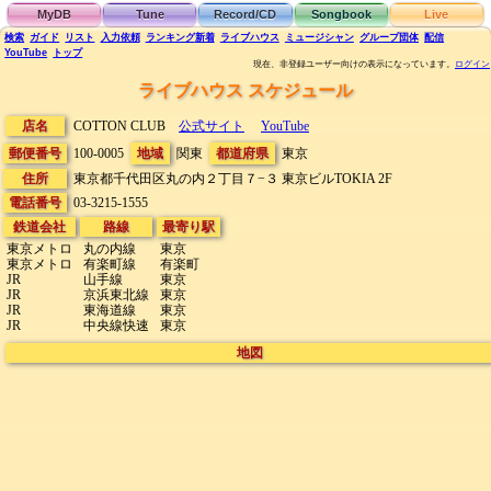
MyDB
Tune
Record/CD
Songbook
Live
検索
ガイド
リスト
入力依頼
ランキング
新着
ライブハウス
ミュージシャン
グループ団体
配信
YouTube
トップ
現在、非登録ユーザー向けの表示になっています。
ログイン
ライブハウス スケジュール
店名
COTTON CLUB
公式サイト
YouTube
郵便番号
100-0005
地域
関東
都道府県
東京
住所
東京都千代田区丸の内２丁目７−３
東京ビルTOKIA 2F
電話番号
03-3215-1555
鉄道会社
路線
最寄り駅
東京メトロ
丸の内線
東京
東京メトロ
有楽町線
有楽町
JR
山手線
東京
JR
京浜東北線
東京
JR
東海道線
東京
JR
中央線快速
東京
地図