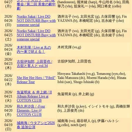
04/27
(bandoneon), 堀米綾 (harp), 牛山玲名 (vln), 田島
餐会 / 第二回 美食の劇中
(月)
華乃 (vln), 舘泉礼一 (vla), 関口将史 (cello)
劇
2026/
Noriko Sakai
/
Live DO
酒井法子 (vo), 太田光宏 (g), 久保田響 (p), Fin
04/26
NOT DISTURB Busy with
YAZAWA (b), 本橋昭宏 (ds), 吉永綾子 (cho)
(日)
someone special
2026/
Noriko Sakai
/
Live DO
酒井法子 (vo), 太田光宏 (g), 久保田響 (p), Fin
04/25
NOT DISTURB Busy with
YAZAWA (b), 本橋昭宏 (ds), 吉永綾子 (cho)
(土)
someone special
2026/
木村充揮 (vo,g)
木村充揮
/
Live at 丸の
04/24
内〜東で吠える！
(金)
2026/
古舘伊知郎, 上田晋也
古舘伊知郎, 上田晋也
/
04/23
古舘と客人と vol.34
(木)
Hiroyasu Takahashi (vo,g), Tomasong (syn,cho),
2026/
She Her Her Hers
/
“Fibril”
Taiki Matsuura (ds), Moemi Harada (vln), Hinata
04/22
Release Tour
Ishii (sax), Shogo Ishizaki (b)
(水)
2026/
魚返明未 ＆ 井上銘
/
II
魚返明未 (p), 井上銘 (g)
04/21
Album Release Live at
(火)
COTTON CLUB
2026/
和久井沙良
/
-Four
和久井沙良 (p,key), イシイトモキ (g), 髙橋佳輝
04/20
Elements- Live @
(b), 上原俊亮 (ds)
(月)
COTTON CLUB
2026/
城南海 (vo), 扇谷研人 (p), 伊藤ハルトシ
城南海
/
ウタアシビ2026
04/19
(g,cello), notch (per)
春 追加公演
(日)