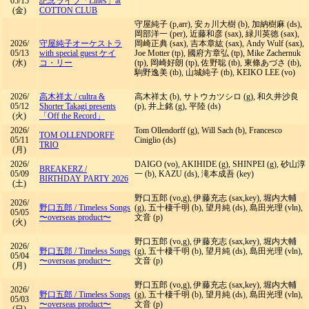
05/15
記念ライブ「Lines」at
(金)
COTTON CLUB
守屋純子 (p,arr), 安ヵ川大樹 (b), 加納樹麻 (ds),
岡部洋一 (per), 近藤和彦 (sax), 緑川英徳 (sax),
2026/
守屋純子オーケストラ
岡崎正典 (sax), 吉本章紘 (sax), Andy Wulf (sax),
05/13
with special guest ケイ
Joe Motter (tp), 國府方章弘 (tp), Mike Zachernuk
(水)
コ・リー
(tp), 岡崎好朗 (tp), 佐野聡 (tb), 東條あづさ (tb),
駒野逸美 (tb), 山城純子 (tb), KEIKO LEE (vo)
2026/
高木祥太
/
cultra &
高木祥太 (b), サトウカツシロ (g), 和久井沙良
05/12
Shorter Takagi presents
(p), 井上銘 (g), 平陸 (ds)
(火)
「Off the Record」
2026/
Tom Ollendorff (g), Will Sach (b), Francesco
TOM OLLENDORFF
05/11
Ciniglio (ds)
TRIO
(月)
2026/
DAIGO (vo), AKIHIDE (g), SHINPEI (g), 砂山淳
BREAKERZ
/
05/09
一 (b), KAZU (ds), 滝本成吾 (key)
BIRTHDAY PARTY 2026
(土)
野口五郎 (vo,g), 伊藤充志 (sax,key), 堀内大輔
2026/
野口五郎
/
Timeless Songs
(g), 五十棲千明 (b), 望月純 (ds), 島田光理 (vln),
05/05
〜overseas product〜
文音 (p)
(火)
野口五郎 (vo,g), 伊藤充志 (sax,key), 堀内大輔
2026/
野口五郎
/
Timeless Songs
(g), 五十棲千明 (b), 望月純 (ds), 島田光理 (vln),
05/04
〜overseas product〜
文音 (p)
(月)
野口五郎 (vo,g), 伊藤充志 (sax,key), 堀内大輔
2026/
野口五郎
/
Timeless Songs
(g), 五十棲千明 (b), 望月純 (ds), 島田光理 (vln),
05/03
〜overseas product〜
文音 (p)
(日)