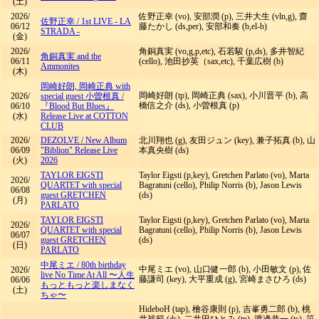
(土)
2026/
佐野正幸 (vo), 安部潤 (p), 三井大生 (vln,g), 齋
佐野正幸
/
1st LIVE - LA
06/12
藤たかし (ds,per), 安部和奏 (b,el-b)
STRADA -
(金)
2026/
角銅真実 (vo,g,p,etc), 石若駿 (p,ds), 多井智紀
角銅真実 and the
06/11
(cello), 池田抄英（sax,etc), 千葉広樹 (b)
Ammonites
(木)
岡崎好朗, 岡崎正典 with
岡崎好朗 (tp), 岡崎正典 (sax), 小川晋平 (b), 高
2026/
special guest 小曽根真
/
橋信之介 (ds), 小曽根真 (p)
06/10
『Blood But Blues』
(水)
Release Live at COTTON
CLUB
2026/
DEZOLVE
/
New Album
北川翔也 (g), 友田ジュン (key), 兼子拓真 (b), 山
06/09
"Biblion" Release Live
本真央樹 (ds)
(火)
2026
TAYLOR EIGSTI
Taylor Eigsti (p,key), Gretchen Parlato (vo), Marta
2026/
QUARTET with special
Bagratuni (cello), Philip Norris (b), Jason Lewis
06/08
guest GRETCHEN
(ds)
(月)
PARLATO
TAYLOR EIGSTI
Taylor Eigsti (p,key), Gretchen Parlato (vo), Marta
2026/
QUARTET with special
Bagratuni (cello), Philip Norris (b), Jason Lewis
06/07
guest GRETCHEN
(ds)
(日)
PARLATO
中尾ミエ
/
80th birthday
中尾ミエ (vo), 山口健一郎 (b), 小田敏文 (p), 佐
2026/
live No Time At All 〜人生
藤謙司 (key), 大平重成 (g), 宮崎まさひろ (ds)
06/06
もっともっと楽しまなく
(土)
ちゃ〜
HideboH (tap), 檜谷康則 (p), 吉峯勇二郎 (b), 桃
井裕範 (ds), 二井田ひとみ (tp), 渡邊恭一 (ts), 笹