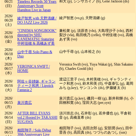
和大 (p), シンサカイノ (b), Gene Jackson (ds)
06/21
Timeless Records 50 Years
(日)
Anniversary Scott
Hamilton Live in Japan
2026/
綾戸智恵 (vo,p), 天野清継 (g)
綾戸智恵 with 天野清継
/
06/20
DO JAZZ Live 2026
(土)
"CINEMA SONGBOOK"
兼松衆 (p), 須原杏 (vln), 大島理沙子 (vln), 西村
2026/
directed by SHU
梨沙 (vla), 島田桃乃 (cello), 中村佳穂 (vo), 高橋
06/19
KANEMATSU featuring
あず美 (vo)
(金)
中村佳穂 & 高橋あず美
2026/
山中千尋 (p), 山本裕之 (b)
山中千尋 Solo Piano &
06/18
Duo
(木)
2026/
Veronica Swift (vo), Yuya Wakai (p), Shin Sakaino
VERONICA SWIFT
/
06/17
(b), Charles Goold (ds)
HOME
(水)
渡辺江里子 (vo), 木村美穂 (vo), ギャランティ
2026/
阿佐ヶ谷姉妹, ギャラン
ーク和恵 (vo), 鈴木和美 (fl), 中森泰弘 (g), 葛岡
06/16
ティーク和恵
/
Lipstick
みち (p,key), サンコンJr. (ds), 伊藤健太 (b)
(火)
Fantasia 2
2026/
泉川貴広 (p,key), 磯貝一樹 (g), 新井和輝 (b), 小
06/15
泉川貴広
田桐和寛 (ds), 窪田大志 (per,syn)
(月)
2026/
AFTER BILL EVANS
須川崇志 (b), 石井彰 (p), 若井優也 (p), 平倉初
06/14
vol.2 Hosted by TAKASHI
音 (p), 高橋直希 (ds)
(日)
SUGAWA
2026/
相田翔子 (vo), 吉田次郎 (g), 安部潤 (key), 田中
相田翔子
/
Solo Début
06/13
晋吾 (b), 高田真 (ds), つづらのあつし (sax)
30th Anniversary Live