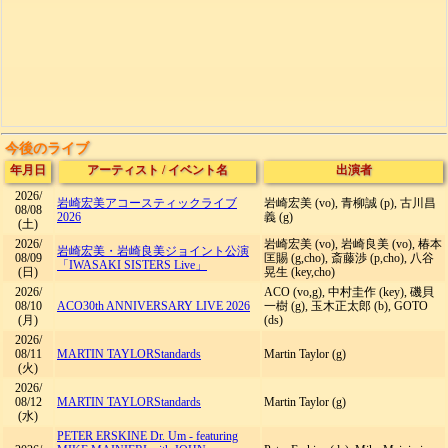
今後のライブ
年月日
アーティスト
/
イベント名
出演者
2026/
岩崎宏美
アコースティックライブ
岩崎宏美 (vo), 青柳誠 (p), 古川昌
08/08
2026
義 (g)
(土)
2026/
岩崎宏美 (vo), 岩崎良美 (vo), 椿本
岩崎宏美・岩崎良美
ジョイント公演
08/09
匡賜 (g,cho), 斎藤渉 (p,cho), 八谷
「IWASAKI SISTERS Live」
(日)
晃生 (key,cho)
2026/
ACO (vo,g), 中村圭作 (key), 磯貝
08/10
ACO
30th ANNIVERSARY LIVE 2026
一樹 (g), 玉木正太郎 (b), GOTO
(月)
(ds)
2026/
08/11
MARTIN TAYLOR
Standards
Martin Taylor (g)
(火)
2026/
08/12
MARTIN TAYLOR
Standards
Martin Taylor (g)
(水)
PETER ERSKINE Dr. Um - featuring