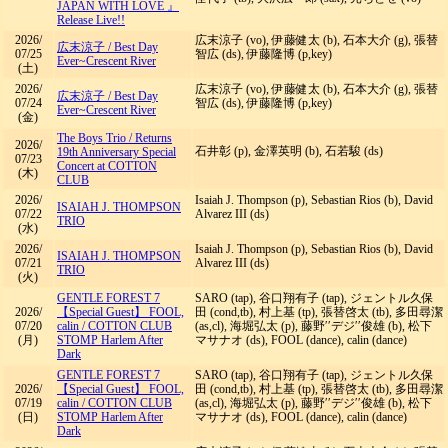
JAPAN WITH LOVE 』
Release Live!!
2026/
広末涼子 (vo), 伊藤健太 (b), 石本大介 (g), 張替
広末涼子
/
Best Day
07/25
智広 (ds), 伊藤隆博 (p,key)
Ever~Crescent River
(土)
2026/
広末涼子 (vo), 伊藤健太 (b), 石本大介 (g), 張替
広末涼子
/
Best Day
07/24
智広 (ds), 伊藤隆博 (p,key)
Ever~Crescent River
(金)
The Boys Trio
/
Returns
2026/
石井彰 (p), 金澤英明 (b), 石若駿 (ds)
19th Anniversary Special
07/23
Concert at COTTON
(木)
CLUB
2026/
Isaiah J. Thompson (p), Sebastian Rios (b), David
ISAIAH J. THOMPSON
07/22
Alvarez III (ds)
TRIO
(水)
2026/
Isaiah J. Thompson (p), Sebastian Rios (b), David
ISAIAH J. THOMPSON
07/21
Alvarez III (ds)
TRIO
(火)
GENTLE FOREST 7
SARO (tap), 谷口翔有子 (tap), ジェントル久保
2026/
【Special Guest】 FOOL,
田 (cond,tb), 村上基 (tp), 張替啓太 (tb), 多田尋潔
07/20
calin
/
COTTON CLUB
(as,cl), 海堀弘太 (p), 藤野′′デジ′′俊雄 (b), 松下
(月)
STOMP Harlem After
マサナオ (ds), FOOL (dance), calin (dance)
Dark
GENTLE FOREST 7
SARO (tap), 谷口翔有子 (tap), ジェントル久保
2026/
【Special Guest】 FOOL,
田 (cond,tb), 村上基 (tp), 張替啓太 (tb), 多田尋潔
07/19
calin
/
COTTON CLUB
(as,cl), 海堀弘太 (p), 藤野′′デジ′′俊雄 (b), 松下
(日)
STOMP Harlem After
マサナオ (ds), FOOL (dance), calin (dance)
Dark