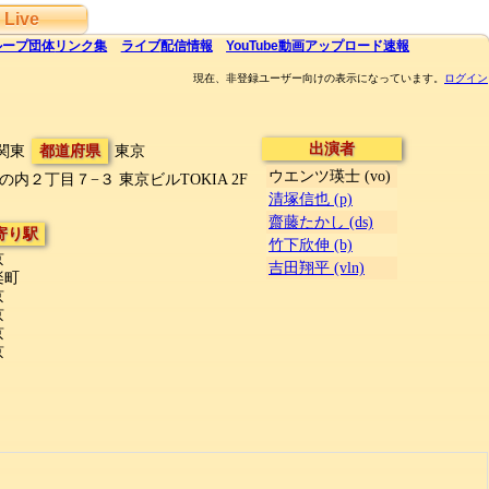
Live
ループ団体
リンク集
ライブ
配信
情報
YouTube
動画アップロード速報
現在、非登録ユーザー向けの表示になっています。
ログイン
出演者
関東
都道府県
東京
ウエンツ瑛士 (vo)
の内２丁目７−３
東京ビルTOKIA 2F
清塚信也 (p)
齋藤たかし (ds)
寄り駅
竹下欣伸 (b)
京
吉田翔平 (vln)
楽町
京
京
京
京