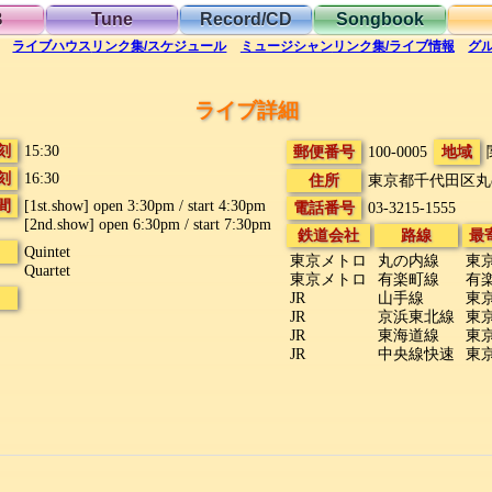
B
Tune
Record/CD
Songbook
ライブハウス
リンク集/スケジュール
ミュージシャン
リンク集/ライブ情報
グ
ライブ詳細
刻
15:30
郵便番号
100-0005
地域
刻
16:30
住所
東京都千代田区丸
間
[1st.show] open 3:30pm / start 4:30pm
電話番号
03-3215-1555
[2nd.show] open 6:30pm / start 7:30pm
鉄道会社
路線
最
Quintet
東京メトロ
丸の内線
東
Quartet
東京メトロ
有楽町線
有
JR
山手線
東
JR
京浜東北線
東
JR
東海道線
東
JR
中央線快速
東