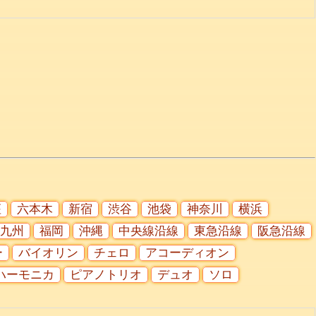
座
六本木
新宿
渋谷
池袋
神奈川
横浜
九州
福岡
沖縄
中央線沿線
東急沿線
阪急沿線
ー
バイオリン
チェロ
アコーディオン
ハーモニカ
ピアノトリオ
デュオ
ソロ