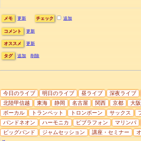
メモ
更新
チェック
追加
コメント
更新
オススメ
更新
タグ
追加
削除
今日のライブ
明日のライブ
昼ライブ
深夜ライブ
北陸甲信越
東海
静岡
名古屋
関西
京都
大阪
ボーカル
トランペット
トロンボーン
サックス
バンドネオン
ハーモニカ
ビブラフォン
マリンバ
ビッグバンド
ジャムセッション
講座・セミナー