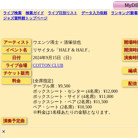
MyD
ライブ
検索
検索
ガイド
ライブ日別
リスト
データ
入力依頼
ランキング
/
新着
ジャズ資料館
トップ
ページ
アーティスト
ウエンツ瑛士 × 清塚信也
開場時
イベント名
リサイタル「HALF & HALF」
開演時
日付
2024年9月15日（日）
演奏時
ライブ会場
COTTON CLUB
編成
チケット販売
料金
[全席指定]
配信
テーブル席 : ¥9,500
ボックスシート・センター (4名席) : ¥12,000
ボックスシート・サイド (4名席) : ¥11,000
ボックスシート・ペア (2名席) :¥11,500
ペア・シート (2名席) : ¥10,500
※料金は1名様あたりの金額となります。
演奏予定曲
✕