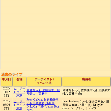
過去のライブ
年月日
会場
アーティスト
/
出演者
イベント名
2025/
ビルボー
高野寛 with 佐橋佳幸、屋
高野寛 (vo,g), 佐橋佳幸 (g), 屋敷豪太
11/12
ドライブ
敷豪太、高桑圭
(ds), 高桑圭 (b)
(水)
東京
Peter Gallway & 佐橋佳幸
2025/
ビルボー
Peter Gallway (g,vo), 佐橋佳幸 (g), 屋
with 屋敷豪太, 小原礼,
06/26
ドライブ
敷豪太 (ds), 小原礼 (b), Dr.kyOn
Dr.kyOn
/
“EN” Japan Tour
(木)
東京
(key), シークレット・ゲスト
2025