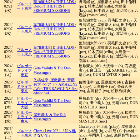
2024/
葉加瀬太郎＆THE LADS
/
野清継 (g), 屋敷豪太 (ds), 田中倫明
ブルーノ
02/21
Debut!! THE FIRST
(per), 柏木広樹 (cello), 大島俊一
ート東京
(水)
PREMIUM SESSIONS
(key,sax), 田中義人 (g), 渡辺等 (b), 八
巻誠 (manipulator)
葉加瀬太郎 (vln), 羽毛田丈史 (p), 天
2024/
葉加瀬太郎＆THE LADS
/
野清継 (g), 屋敷豪太 (ds), 田中倫明
ブルーノ
02/07
Debut!! THE FIRST
(per), 柏木広樹 (cello), 大島俊一
ート東京
(水)
PREMIUM SESSIONS
(key,sax), 田中義人 (g), 渡辺等 (b), 八
巻誠 (manipulator)
葉加瀬太郎 (vln), 羽毛田丈史 (p), 天
2024/
葉加瀬太郎＆THE LADS
/
野清継 (g), 屋敷豪太 (ds), 田中倫明
ブルーノ
02/06
Debut!! THE FIRST
(per), 柏木広樹 (cello), 大島俊一
ート東京
(火)
PREMIUM SESSIONS
(key,sax), 田中義人 (g), 渡辺等 (b), 八
巻誠 (manipulator)
2024/
ビルボー
屋敷豪太 (ds), 大沢伸一 (b), 石坂慶
Gota Yashiki & The Dub
01/23
ドライブ
彦 (p), 會田茂一 (g), SAKIEL (tp), 元
Messengers
(火)
東京
晴 (sax), DUB MASTER X (mix)
佐橋佳幸, 屋敷豪太, 斎藤
2023/
ビルボー
佐橋佳幸 (g), 屋敷豪太 (ds), 斎藤有
有太 <ゲスト> AMAZONS
08/15
ドライブ
太 (key), 大滝裕子 (vo), 斉藤久美
/
With THE RAWGUNS first
(火)
東京
(vo), 吉川智子 (vo), 松原秀樹 (b)
edition vol.1
2023/
ビルボー
屋敷豪太 (ds), 大沢伸一 (b), 松本圭
Gota Yashiki & The Dub
07/13
ドライブ
司 (p), 田中義人 (g), 元晴 (sax), DUB
Messengers
(木)
大阪
MASTER X (mix)
2023/
ビルボー
屋敷豪太 (ds), 大沢伸一 (b), 松本圭
屋敷豪太 & The Dub
07/12
ドライブ
司 (p), 田中義人 (g), 元晴 (sax), DUB
Messengers
(水)
東京
MASTER X (mix)
Chara (vo), 井上薫 (p,key), 屋敷豪太
2021/
ブルーノ
Chara
/
Live 2021 『私を離
(ds), 山本連 (b), 小川翔 (g), 竹本健一
05/15
ート東京
さないで』
(cho), 平岡恵子 (cho), 庵原良司 (sax),
(土)
HIMI