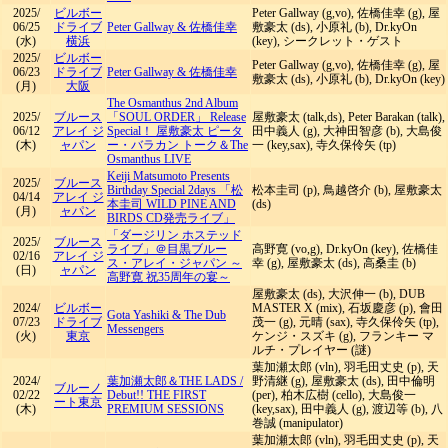
2025/
ビルボー
Peter Gallway (g,vo), 佐橋佳幸 (g), 屋
06/25
ドライブ
Peter Gallway & 佐橋佳幸
敷豪太 (ds), 小原礼 (b), Dr.kyOn
(水)
横浜
(key), シークレット・ゲスト
2025/
ビルボー
Peter Gallway (g,vo), 佐橋佳幸 (g), 屋
06/23
ドライブ
Peter Gallway & 佐橋佳幸
敷豪太 (ds), 小原礼 (b), Dr.kyOn (key)
(月)
大阪
The Osmanthus 2nd Album
2025/
ブルース
「SOUL ORDER」 Release
屋敷豪太 (talk,ds), Peter Barakan (talk),
06/12
アレイ ジ
Special！ 屋敷豪太 ピータ
田中義人 (g), 大神田智彦 (b), 大島俊
(木)
ャパン
ー・バラカン トーク＆The
一 (key,sax), 寺久保伶矢 (tp)
Osmanthus LIVE
Keiji Matsumoto Presents
2025/
ブルース
Birthday Special 2days 「松
松本圭司 (p), 鳥越啓介 (b), 屋敷豪太
04/14
アレイ ジ
本圭司 WILD PINE AND
(ds)
(月)
ャパン
BIRDS CD発売ライブ」
「ダージリン ホステッド
2025/
ブルース
ライブ」＠目黒ブルー
高野寛 (vo,g), Dr.kyOn (key), 佐橋佳
02/16
アレイ ジ
ス・アレイ・ジャパン ～
幸 (g), 屋敷豪太 (ds), 高桑圭 (b)
(日)
ャパン
高野寛 祝35周年の宴～
屋敷豪太 (ds), 大沢伸一 (b), DUB
2024/
ビルボー
MASTER X (mix), 石坂慶彦 (p), 會田
Gota Yashiki & The Dub
07/23
ドライブ
茂一 (g), 元晴 (sax), 寺久保伶矢 (tp),
Messengers
(火)
東京
ケンジ・スズキ (g), フランキー マ
ルチ・プレイヤー (謎)
葉加瀬太郎 (vln), 羽毛田丈史 (p), 天
2024/
葉加瀬太郎＆THE LADS
/
野清継 (g), 屋敷豪太 (ds), 田中倫明
ブルーノ
02/22
Debut!! THE FIRST
(per), 柏木広樹 (cello), 大島俊一
ート東京
(木)
PREMIUM SESSIONS
(key,sax), 田中義人 (g), 渡辺等 (b), 八
巻誠 (manipulator)
葉加瀬太郎 (vln), 羽毛田丈史 (p), 天