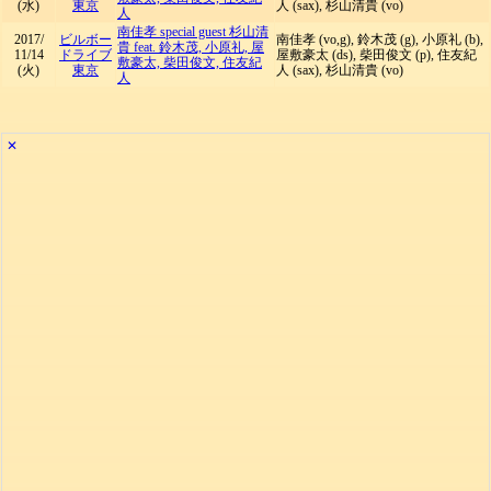
(水)
東京
人 (sax), 杉山清貴 (vo)
人
南佳孝 special guest 杉山清
2017/
ビルボー
南佳孝 (vo,g), 鈴木茂 (g), 小原礼 (b),
貴 feat. 鈴木茂, 小原礼, 屋
11/14
ドライブ
屋敷豪太 (ds), 柴田俊文 (p), 住友紀
敷豪太, 柴田俊文, 住友紀
(火)
東京
人 (sax), 杉山清貴 (vo)
人
✕