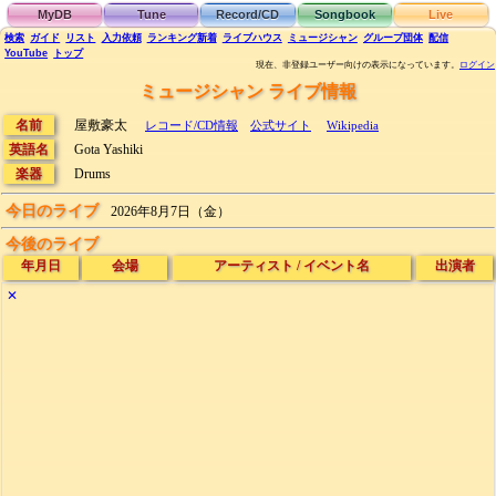
MyDB
Tune
Record/CD
Songbook
Live
検索
ガイド
リスト
入力依頼
ランキング
新着
ライブハウス
ミュージシャン
グループ団体
配信
YouTube
トップ
現在、非登録ユーザー向けの表示になっています。
ログイン
ミュージシャン ライブ情報
名前
屋敷豪太
レコード/CD情報
公式サイト
Wikipedia
英語名
Gota Yashiki
楽器
Drums
今日のライブ
2026年8月7日（金）
今後のライブ
年月日
会場
アーティスト
/
イベント名
出演者
✕