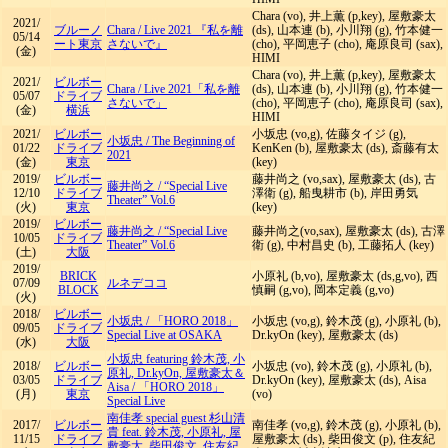
Chara (vo), 井上薫 (p,key), 屋敷豪太
2021/
ブルーノ
Chara
/
Live 2021 『私を離
(ds), 山本連 (b), 小川翔 (g), 竹本健一
05/14
ート東京
さないで』
(cho), 平岡恵子 (cho), 庵原良司 (sax),
(金)
HIMI
Chara (vo), 井上薫 (p,key), 屋敷豪太
2021/
ビルボー
Chara
/
Live 2021「私を離
(ds), 山本連 (b), 小川翔 (g), 竹本健一
05/07
ドライブ
さないで」
(cho), 平岡恵子 (cho), 庵原良司 (sax),
(金)
横浜
HIMI
2021/
ビルボー
小坂忠 (vo,g), 佐藤タイジ (g),
小坂忠
/
The Beginning of
01/22
ドライブ
KenKen (b), 屋敷豪太 (ds), 斎藤有太
2021
(金)
東京
(key)
2019/
ビルボー
藤井尚之 (vo,sax), 屋敷豪太 (ds), 古
藤井尚之
/
“Special Live
12/10
ドライブ
澤衛 (g), 船曳耕市 (b), 岸田勇気
Theater” Vol.6
(火)
東京
(key)
2019/
ビルボー
藤井尚之
/
“Special Live
藤井尚之(vo,sax), 屋敷豪太 (ds), 古澤
10/05
ドライブ
Theater” Vol.6
衛 (g), 中村昌史 (b), 工藤拓人 (key)
(土)
大阪
2019/
BRICK
小原礼 (b,vo), 屋敷豪太 (ds,g,vo), 西
07/09
ルネデココ
BLOCK
慎嗣 (g,vo), 岡本定義 (g,vo)
(火)
2018/
ビルボー
小坂忠
/
「HORO 2018」
小坂忠 (vo,g), 鈴木茂 (g), 小原礼 (b),
09/05
ドライブ
Special Live at OSAKA
Dr.kyOn (key), 屋敷豪太 (ds)
(水)
大阪
小坂忠 featuring 鈴木茂, 小
2018/
ビルボー
小坂忠 (vo), 鈴木茂 (g), 小原礼 (b),
原礼, Dr.kyOn, 屋敷豪太＆
03/05
ドライブ
Dr.kyOn (key), 屋敷豪太 (ds), Aisa
Aisa
/
「HORO 2018」
(月)
東京
(vo)
Special Live
南佳孝 special guest 杉山清
2017/
ビルボー
南佳孝 (vo,g), 鈴木茂 (g), 小原礼 (b),
貴 feat. 鈴木茂, 小原礼, 屋
11/15
ドライブ
屋敷豪太 (ds), 柴田俊文 (p), 住友紀
敷豪太, 柴田俊文, 住友紀