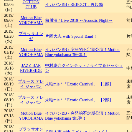
COTTON
五十
03/06
イガバンBB
/
REBOOT : 再起動
CLUB
tb
(日)
2019/
Motion Blue
09/07
前川清
/
Live 2019 ～Acoustic Night～
前川
YOKOHAMA
(土)
2019/
プラッサオン
02/20
片岡大志 with Special Band！
片岡
ゼ
(水)
2019/
Motion Blue
イガバンBB
/
突発的不定期公演！Motion
五十
01/19
YOKOHAMA
Blue yokohama 第6弾！
勲 
(土)
2018/
JAZZ BAR
中村恵介クインテット
/
ライブ＆セッショ
10/18
中村
RIVERSIDE
ン
(木)
2018/
ブルース アレ
未唯
08/19
未唯mie
/
「Exotic Carnival」 【1部】
イ ジャパン
彦 
(日)
2018/
ブルース アレ
未唯
08/19
未唯mie
/
「Exotic Carnival」 【2部】
イ ジャパン
彦 
(日)
2018/
Motion Blue
イガバンBB
/
突発的不定期公演！Motion
五十
03/18
YOKOHAMA
Blue yokohama 第5弾！
間勲
(日)
2018/
プラッサオン
01/16
片岡大志 with スペシャルバンド！
片岡