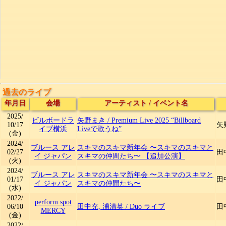
過去のライブ
年月日
会場
アーティスト
/
イベント名
2025/
ビルボードラ
矢野まき
/
Premium Live 2025 “Billboard
10/17
矢野
イブ横浜
Liveで歌うね”
(金)
2024/
ブルース アレ
スキマのスキマ新年会 〜スキマのスキマと
02/27
田中
イ ジャパン
スキマの仲間たち〜 【追加公演】
(火)
2024/
ブルース アレ
スキマのスキマ新年会 〜スキマのスキマと
01/17
田中
イ ジャパン
スキマの仲間たち〜
(水)
2022/
perform spot
06/10
田中充, 浦清英
/
Duo ライブ
田中
MERCY
(金)
2022/