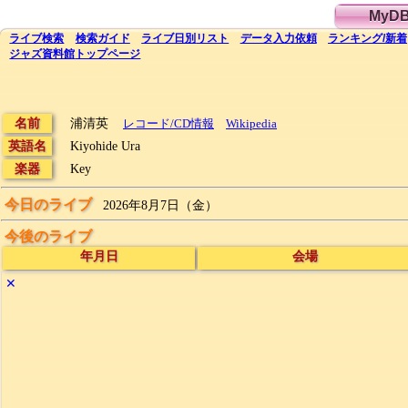
MyD
ライブ
検索
検索
ガイド
ライブ日別
リスト
データ
入力依頼
ランキング
/
新着
ジャズ資料館
トップ
ページ
名前
浦清英
レコード/CD情報
Wikipedia
英語名
Kiyohide Ura
楽器
Key
今日のライブ
2026年8月7日（金）
今後のライブ
年月日
会場
✕