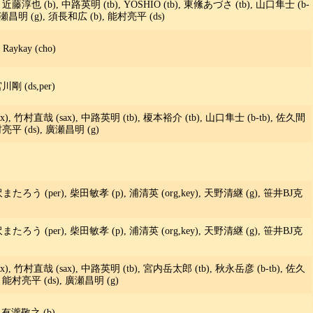
, 近藤淳也 (b), 中路英明 (tb), YOSHIO (tb), 東絛あづさ (tb), 山口隼士 (b-
 廣瀬昌明 (g), 須長和広 (b), 能村亮平 (ds)
aykay (cho)
剛 (ds,per)
x), 竹村直哉 (sax), 中路英明 (tb), 榎本裕介 (tb), 山口隼士 (b-tb), 佐久間
村亮平 (ds), 廣瀬昌明 (g)
三沢またろう (per), 柴田敏孝 (p), 浦清英 (org,key), 天野清継 (g), 笹井BJ克
三沢またろう (per), 柴田敏孝 (p), 浦清英 (org,key), 天野清継 (g), 笹井BJ克
x), 竹村直哉 (sax), 中路英明 (tb), 宮内岳太郎 (tb), 秋永岳彦 (b-tb), 佐久
), 能村亮平 (ds), 廣瀬昌明 (g)
, 有瀧敬之 (b)