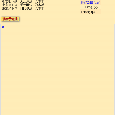
都営地下鉄
大江戸線
六本木
長野次郎 (sax)
東京メトロ
千代田線
乃木坂
三上武志 (g)
東京メトロ
日比谷線
六本木
Fuming (p)
演奏予定曲
✕