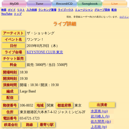
MyDB
Tune
Record/CD
Songbook
Live
検索
ガイド
リスト
入力依頼
ランキング
新着
ライブハウス
ミュージシャン
グループ団体
配信
YouTube
トップ
現在、非登録ユーザー向けの表示になっています。
ログイン
ライブ詳細
アーティスト
ザ・ショッキング
イベント名
ワンマン！
日付
2019年8月29日（木）
ライブ会場
KEYSTONE CLUB 東京
チケット販売
料金
前売: 5000円 / 当日: 5500円
開場時刻
18:30
開演時刻
19:30
演奏時間
開場：18:30 / 開演：19:30
編成
Large Band
配信
出演者
郵便番号
106-0032
地域
関東
都道府県
東京
水原将 (vo)
住所
東京都港区六本木7-4-12
ジャスミンビル2F
岩川峰人 (b)
電話番号
03-6721-1723
佐久間亮 (ds)
鉄道会社
路線
最寄り駅
上石統 (tp)