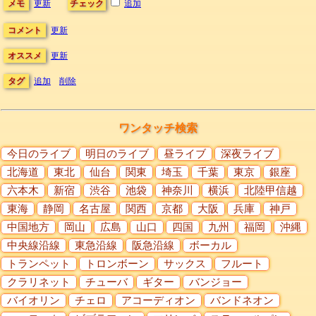
メモ
更新
チェック
追加
コメント
更新
オススメ
更新
タグ
追加
削除
ワンタッチ検索
今日のライブ
明日のライブ
昼ライブ
深夜ライブ
北海道
東北
仙台
関東
埼玉
千葉
東京
銀座
六本木
新宿
渋谷
池袋
神奈川
横浜
北陸甲信越
東海
静岡
名古屋
関西
京都
大阪
兵庫
神戸
中国地方
岡山
広島
山口
四国
九州
福岡
沖縄
中央線沿線
東急沿線
阪急沿線
ボーカル
トランペット
トロンボーン
サックス
フルート
クラリネット
チューバ
ギター
バンジョー
バイオリン
チェロ
アコーディオン
バンドネオン