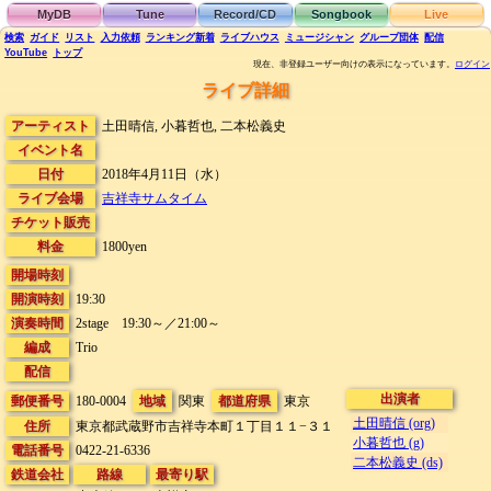
MyDB
Tune
Record/CD
Songbook
Live
検索
ガイド
リスト
入力依頼
ランキング
新着
ライブハウス
ミュージシャン
グループ団体
配信
YouTube
トップ
現在、非登録ユーザー向けの表示になっています。
ログイン
ライブ詳細
アーティスト
土田晴信, 小暮哲也, 二本松義史
イベント名
日付
2018年4月11日（水）
ライブ会場
吉祥寺サムタイム
チケット販売
料金
1800yen
開場時刻
開演時刻
19:30
演奏時間
2stage 19:30～／21:00～
編成
Trio
配信
出演者
郵便番号
180-0004
地域
関東
都道府県
東京
土田晴信 (org)
住所
東京都武蔵野市吉祥寺本町１丁目１１−３１
小暮哲也 (g)
電話番号
0422-21-6336
二本松義史 (ds)
鉄道会社
路線
最寄り駅