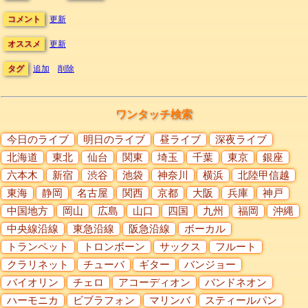
コメント
更新
オススメ
更新
タグ
追加
削除
ワンタッチ検索
今日のライブ
明日のライブ
昼ライブ
深夜ライブ
北海道
東北
仙台
関東
埼玉
千葉
東京
銀座
六本木
新宿
渋谷
池袋
神奈川
横浜
北陸甲信越
東海
静岡
名古屋
関西
京都
大阪
兵庫
神戸
中国地方
岡山
広島
山口
四国
九州
福岡
沖縄
中央線沿線
東急沿線
阪急沿線
ボーカル
トランペット
トロンボーン
サックス
フルート
クラリネット
チューバ
ギター
バンジョー
バイオリン
チェロ
アコーディオン
バンドネオン
ハーモニカ
ビブラフォン
マリンバ
スティールパン