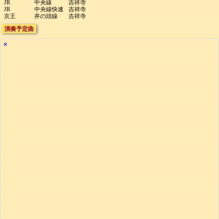
JR
中央線
吉祥寺
JR
中央線快速
吉祥寺
京王
井の頭線
吉祥寺
演奏予定曲
✕