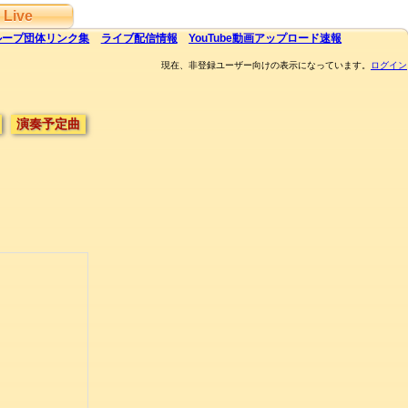
Live
ループ団体
リンク集
ライブ
配信
情報
YouTube
動画アップロード速報
現在、非登録ユーザー向けの表示になっています。
ログイン
演奏予定曲