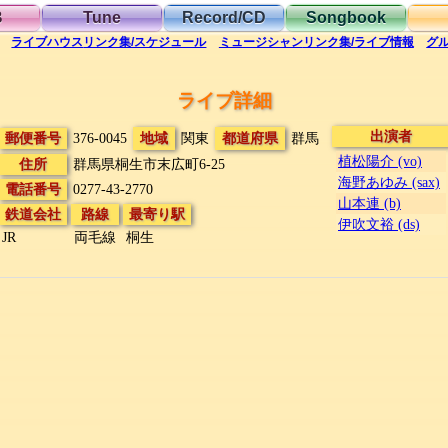
B
Tune
Record/CD
Songbook
ライブハウス
リンク集/スケジュール
ミュージシャン
リンク集/ライブ情報
グ
ライブ詳細
出演者
郵便番号
376-0045
地域
関東
都道府県
群馬
植松陽介 (vo)
住所
群馬県桐生市末広町6-25
海野あゆみ (sax)
電話番号
0277-43-2770
山本連 (b)
鉄道会社
路線
最寄り駅
伊吹文裕 (ds)
JR
両毛線
桐生