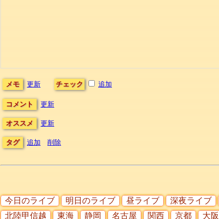
メモ
更新
チェック
追加
コメント
更新
オススメ
更新
タグ
追加
削除
今日のライブ
明日のライブ
昼ライブ
深夜ライブ
北陸甲信越
東海
静岡
名古屋
関西
京都
大阪