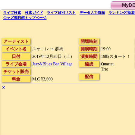
MyD
ライブ
検索
検索
ガイド
ライブ日別
リスト
データ
入力依頼
ランキング
/
新着
ジャズ資料館
トップ
ページ
アーティスト
開場時刻
イベント名
スケコレ in 群馬
開演時刻
19:00
日付
2019年12月28日（土）
演奏時間
19時スタート！
ライブ会場
Jazz&Blues Bar Village
編成
Quartet
Trio
チケット販売
配信
料金
M.C ¥3,000
✕