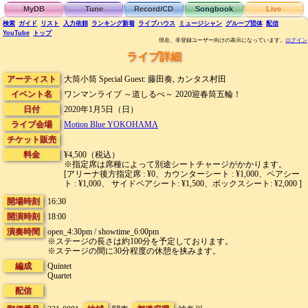
MyDB
Tune
Record/CD
Songbook
Live
検索
ガイド
リスト
入力依頼
ランキング
新着
ライブハウス
ミュージシャン
グループ団体
配信
YouTube
トップ
現在、非登録ユーザー向けの表示になっています。
ログイン
ライブ詳細
アーティスト
大筒小筒 Special Guest: 藤田奏, カンタス村田
イベント名
ワンマンライブ ～道しるべ～ 2020迎春筒五輪！
日付
2020年1月5日（日）
ライブ会場
Motion Blue YOKOHAMA
チケット販売
料金
¥4,500（税込）
※指定席は席種によって別途シートチャージがかかります。
[アリーナ後方指定席 : ¥0、カウンターシート : ¥1,000、ペアシー
ト : ¥1,000、 サイドペアシート: ¥1,500、ボックスシート: ¥2,000 ]
開場時刻
16:30
開演時刻
18:00
演奏時間
open_4:30pm / showtime_6:00pm
※ステージの長さは約100分を予定しております。
※ステージの間に30分程度の休憩を挟みます。
編成
Quintet
Quartet
配信