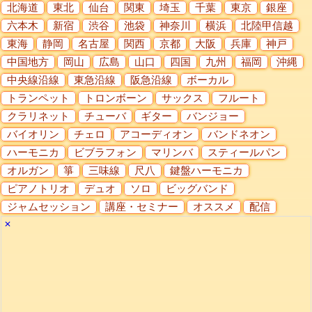
北海道
東北
仙台
関東
埼玉
千葉
東京
銀座
六本木
新宿
渋谷
池袋
神奈川
横浜
北陸甲信越
東海
静岡
名古屋
関西
京都
大阪
兵庫
神戸
中国地方
岡山
広島
山口
四国
九州
福岡
沖縄
中央線沿線
東急沿線
阪急沿線
ボーカル
トランペット
トロンボーン
サックス
フルート
クラリネット
チューバ
ギター
バンジョー
バイオリン
チェロ
アコーディオン
バンドネオン
ハーモニカ
ビブラフォン
マリンバ
スティールパン
オルガン
箏
三味線
尺八
鍵盤ハーモニカ
ピアノトリオ
デュオ
ソロ
ビッグバンド
ジャムセッション
講座・セミナー
オススメ
配信
✕