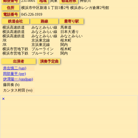
郵便番号
231-0001
地域
関東
都道府県
神奈川
住所
横浜市中区新港１丁目1番2号
横浜赤レンガ倉庫2号館
電話番号
045-226-1919
鉄道会社
路線
最寄り駅
横浜高速鉄道
みなとみらい線
馬車道
横浜高速鉄道
みなとみらい線
日本大通り
横浜高速鉄道
みなとみらい線
みなとみらい
JR
京浜東北線
桜木町
JR
京浜東北線
関内
横浜市営地下鉄
ブルーライン
桜木町
横浜市営地下鉄
ブルーライン
関内
出演者
演奏予定曲
井出慎二 (sax)
岡部量平 (per)
伊澤陽一 (steelpan)
藤田奏 (b)
カンタス村田 (vo)
✕