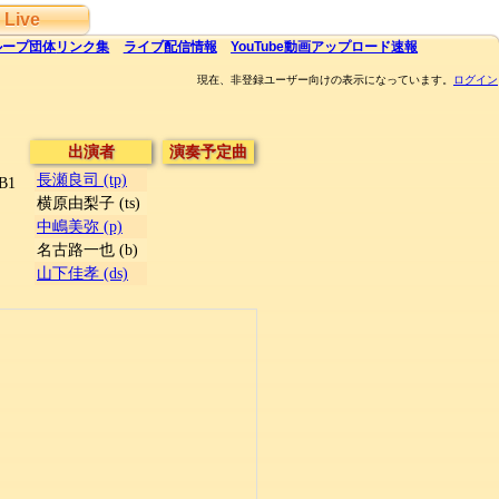
Live
ループ団体
リンク集
ライブ
配信
情報
YouTube
動画アップロード速報
現在、非登録ユーザー向けの表示になっています。
ログイン
出演者
演奏予定曲
長瀬良司 (tp)
B1
横原由梨子 (ts)
中嶋美弥 (p)
名古路一也 (b)
山下佳孝 (ds)