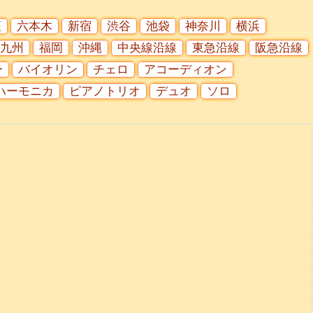
座
六本木
新宿
渋谷
池袋
神奈川
横浜
九州
福岡
沖縄
中央線沿線
東急沿線
阪急沿線
ー
バイオリン
チェロ
アコーディオン
ハーモニカ
ピアノトリオ
デュオ
ソロ