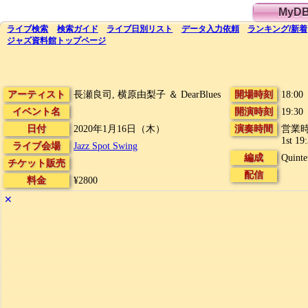
MyD
ライブ
検索
検索
ガイド
ライブ日別
リスト
データ
入力依頼
ランキング
/
新着
ジャズ資料館
トップ
ページ
アーティスト
長瀬良司, 横原由梨子 ＆ DearBlues
開場時刻
18:00
イベント名
開演時刻
19:30
日付
2020年1月16日（木）
演奏時間
営業時間
1st 19
ライブ会場
Jazz Spot Swing
編成
Quinte
チケット販売
配信
料金
¥2800
✕