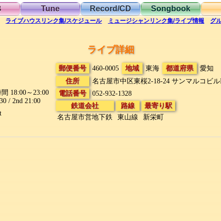
B
Tune
Record/CD
Songbook
ライブハウス
リンク集/スケジュール
ミュージシャン
リンク集/ライブ情報
グ
ライブ詳細
郵便番号
460-0005
地域
東海
都道府県
愛知
住所
名古屋市中区東桜2-18-24
サンマルコビル
 18:00～23:00
電話番号
052-932-1328
:30 / 2nd 21:00
鉄道会社
路線
最寄り駅
t
名古屋市営地下鉄
東山線
新栄町