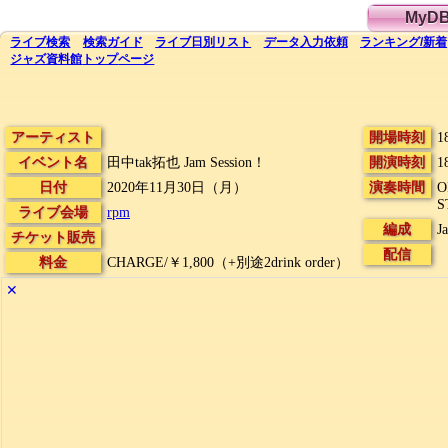
MyD
ライブ
検索
検索
ガイド
ライブ日別
リスト
データ
入力依頼
ランキング
/
新着
ジャズ資料館
トップ
ページ
アーティスト
開場時刻
1
イベント名
田中tak拓也 Jam Session！
開演時刻
1
日付
2020年11月30日（月）
演奏時間
O
S
ライブ会場
rpm
編成
J
チケット販売
配信
料金
CHARGE/￥1,800（+別途2drink order）
✕