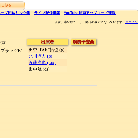
Live
ループ団体
リンク集
ライブ
配信
情報
YouTube
動画アップロード速報
現在、非登録ユーザー向けの表示になっています。
ログイン
出演者
演奏予定曲
東京
田中”TAK”拓也 (g)
プラッツB1
北川淳人 (b)
近藤淳也 (sax)
田中航 (ds)