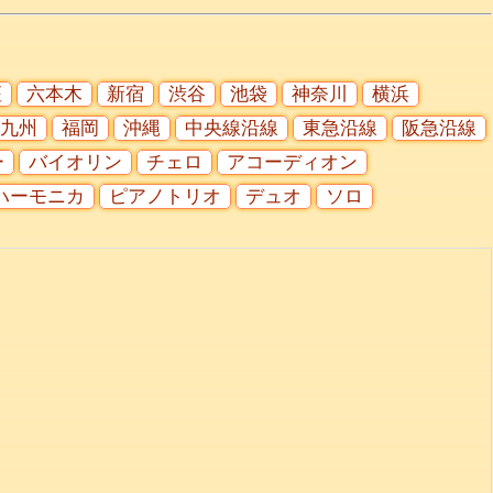
座
六本木
新宿
渋谷
池袋
神奈川
横浜
九州
福岡
沖縄
中央線沿線
東急沿線
阪急沿線
ー
バイオリン
チェロ
アコーディオン
ハーモニカ
ピアノトリオ
デュオ
ソロ