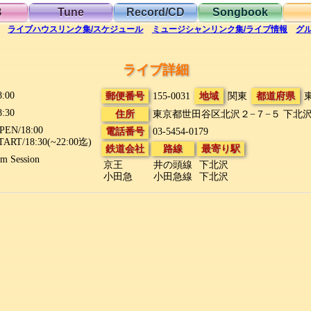
B
Tune
Record/CD
Songbook
ライブハウス
リンク集/スケジュール
ミュージシャン
リンク集/ライブ情報
グ
ライブ詳細
8:00
郵便番号
155-0031
地域
関東
都道府県
8:30
住所
東京都世田谷区北沢２−７−５
下北沢
PEN/18:00
電話番号
03-5454-0179
TART/18:30(~22:00迄)
鉄道会社
路線
最寄り駅
am Session
京王
井の頭線
下北沢
小田急
小田急線
下北沢