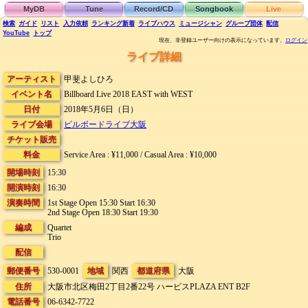
MyDB
Tune
Record/CD
Songbook
Live
検索
ガイド
リスト
入力依頼
ランキング
新着
ライブハウス
ミュージシャン
グループ団体
配信
YouTube
トップ
現在、非登録ユーザー向けの表示になっています。
ログイン
ライブ詳細
アーティスト
甲斐よしひろ
イベント名
Billboard Live 2018 EAST with WEST
日付
2018年5月6日（日）
ライブ会場
ビルボードライブ大阪
チケット販売
料金
Service Area : ¥11,000 / Casual Area : ¥10,000
開場時刻
15:30
開演時刻
16:30
演奏時間
1st Stage Open 15:30 Start 16:30
2nd Stage Open 18:30 Start 19:30
編成
Quartet
Trio
配信
郵便番号
530-0001
地域
関西
都道府県
大阪
住所
大阪市北区梅田2丁目2番22号
ハービスPLAZA ENT B2F
電話番号
06-6342-7722