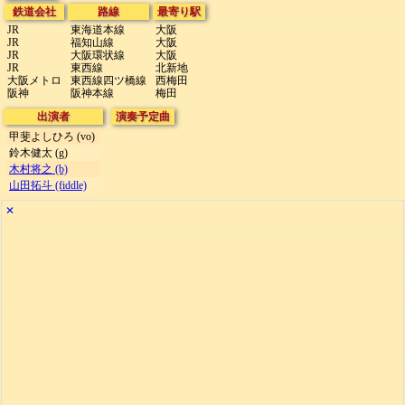
鉄道会社
路線
最寄り駅
JR
東海道本線
大阪
JR
福知山線
大阪
JR
大阪環状線
大阪
JR
東西線
北新地
大阪メトロ
東西線四ツ橋線
西梅田
阪神
阪神本線
梅田
出演者
演奏予定曲
甲斐よしひろ (vo)
鈴木健太 (g)
木村将之 (b)
山田拓斗 (fiddle)
✕