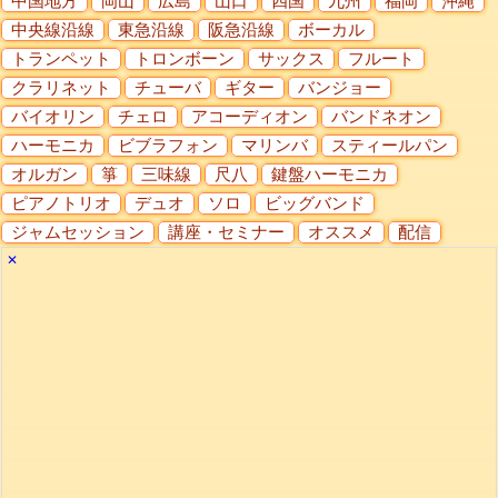
中国地方
岡山
広島
山口
四国
九州
福岡
沖縄
中央線沿線
東急沿線
阪急沿線
ボーカル
トランペット
トロンボーン
サックス
フルート
クラリネット
チューバ
ギター
バンジョー
バイオリン
チェロ
アコーディオン
バンドネオン
ハーモニカ
ビブラフォン
マリンバ
スティールパン
オルガン
箏
三味線
尺八
鍵盤ハーモニカ
ピアノトリオ
デュオ
ソロ
ビッグバンド
ジャムセッション
講座・セミナー
オススメ
配信
✕