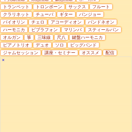
トランペット
トロンボーン
サックス
フルート
クラリネット
チューバ
ギター
バンジョー
バイオリン
チェロ
アコーディオン
バンドネオン
ハーモニカ
ビブラフォン
マリンバ
スティールパン
オルガン
箏
三味線
尺八
鍵盤ハーモニカ
ピアノトリオ
デュオ
ソロ
ビッグバンド
ジャムセッション
講座・セミナー
オススメ
配信
✕