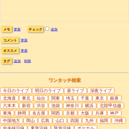
メモ
更新
チェック
追加
コメント
更新
オススメ
更新
タグ
追加
削除
ワンタッチ検索
今日のライブ
明日のライブ
昼ライブ
深夜ライブ
北海道
東北
仙台
関東
埼玉
千葉
東京
銀座
六本木
新宿
渋谷
池袋
神奈川
横浜
北陸甲信越
東海
静岡
名古屋
関西
京都
大阪
兵庫
神戸
中国地方
岡山
広島
山口
四国
九州
福岡
沖縄
中央線沿線
東急沿線
阪急沿線
ボーカル