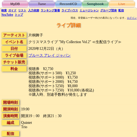
MyDB
Tune
Record/CD
Songbook
Live
検索
ガイド
リスト
入力依頼
ランキング
新着
ライブハウス
ミュージシャン
グループ団体
配信
YouTube
トップ
現在、非登録ユーザー向けの表示になっています。
ログイン
ライブ詳細
アーティスト
片桐舞子
イベント名
クリスマスライブ "My Collection Vol.2" ≪生配信ライブ≫
日付
2020年12月22日（火）
ライブ会場
ブルース アレイ ジャパン
チケット販売
料金
視聴券 ¥2,750
視聴券(サポート500) ¥3,250
視聴券(サポート1000) ¥3,750
視聴券(サポート2000) ¥4,750
視聴券(サポート5250) ¥8,000
視聴券(サポート7250) ¥10,000 (各税込)
※購入時、別途手数料が発生します
開場時刻
開演時刻
19:00
演奏時間
開演19：00 終演21：30
編成
Quintet
Trio
配信