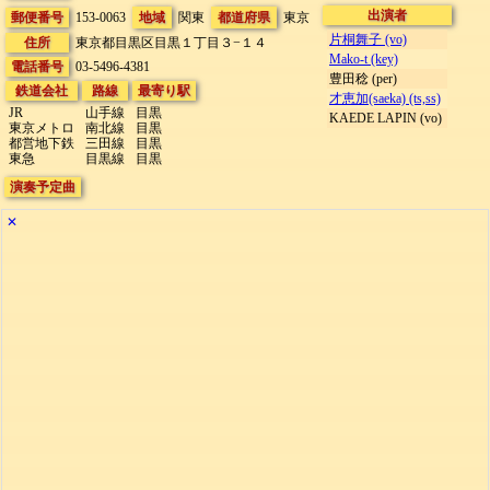
出演者
郵便番号
153-0063
地域
関東
都道府県
東京
片桐舞子 (vo)
住所
東京都目黒区目黒１丁目３−１４
Mako-t (key)
電話番号
03-5496-4381
豊田稔 (per)
鉄道会社
路線
最寄り駅
才恵加(saeka) (ts,ss)
JR
山手線
目黒
KAEDE LAPIN (vo)
東京メトロ
南北線
目黒
都営地下鉄
三田線
目黒
東急
目黒線
目黒
演奏予定曲
✕