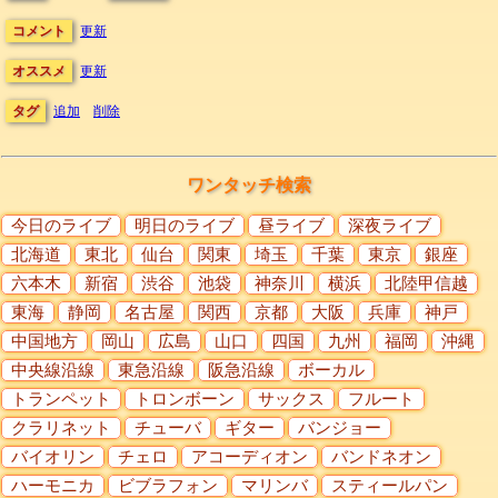
コメント
更新
オススメ
更新
タグ
追加
削除
ワンタッチ検索
今日のライブ
明日のライブ
昼ライブ
深夜ライブ
北海道
東北
仙台
関東
埼玉
千葉
東京
銀座
六本木
新宿
渋谷
池袋
神奈川
横浜
北陸甲信越
東海
静岡
名古屋
関西
京都
大阪
兵庫
神戸
中国地方
岡山
広島
山口
四国
九州
福岡
沖縄
中央線沿線
東急沿線
阪急沿線
ボーカル
トランペット
トロンボーン
サックス
フルート
クラリネット
チューバ
ギター
バンジョー
バイオリン
チェロ
アコーディオン
バンドネオン
ハーモニカ
ビブラフォン
マリンバ
スティールパン