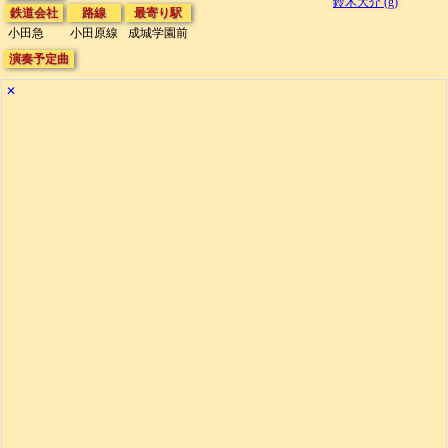
鈴木大介 (g)
鉄道会社
路線
最寄り駅
小田急
小田原線
成城学園前
演奏予定曲
✕