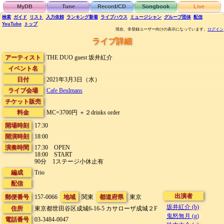
MyDB
Tune
Record/CD
Songbook
Live
検索
ガイド
リスト
入力依頼
ランキング
新着
ライブハウス
ミュージシャン
グループ団体
配信
YouTube
トップ
現在、非登録ユーザー向けの表示になっています。
ログイン
ライブ詳細
アーティスト
THE DUO guest 坂井紅介
イベント名
日付
2021年3月3日（水）
ライブ会場
Cafe Beulmans
チケット販売
料金
MC=3700円 ＋２drinks order
開場時刻
17:30
開演時刻
18:00
演奏時間
17:30 OPEN
18:00 START
90分 1ステージ小休止有
編成
Trio
配信
出演者
郵便番号
157-0066
地域
関東
都道府県
東京
坂井紅介 (b)
住所
東京都世田谷区成城6-16-5
カサローザ成城２F
鬼怒無月 (g)
電話番号
03-3484-0047