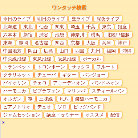
ワンタッチ検索
今日のライブ
明日のライブ
昼ライブ
深夜ライブ
北海道
東北
仙台
関東
埼玉
千葉
東京
銀座
六本木
新宿
渋谷
池袋
神奈川
横浜
北陸甲信越
東海
静岡
名古屋
関西
京都
大阪
兵庫
神戸
中国地方
岡山
広島
山口
四国
九州
福岡
沖縄
中央線沿線
東急沿線
阪急沿線
ボーカル
トランペット
トロンボーン
サックス
フルート
クラリネット
チューバ
ギター
バンジョー
バイオリン
チェロ
アコーディオン
バンドネオン
ハーモニカ
ビブラフォン
マリンバ
スティールパン
オルガン
箏
三味線
尺八
鍵盤ハーモニカ
ピアノトリオ
デュオ
ソロ
ビッグバンド
ジャムセッション
講座・セミナー
オススメ
配信
✕