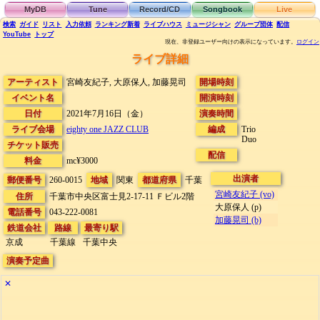
MyDB
Tune
Record/CD
Songbook
Live
検索
ガイド
リスト
入力依頼
ランキング
新着
ライブハウス
ミュージシャン
グループ団体
配信
YouTube
トップ
現在、非登録ユーザー向けの表示になっています。
ログイン
ライブ詳細
アーティスト
宮崎友紀子, 大原保人, 加藤晃司
開場時刻
イベント名
開演時刻
日付
2021年7月16日（金）
演奏時間
ライブ会場
eighty one JAZZ CLUB
編成
Trio
Duo
チケット販売
配信
料金
mc¥3000
出演者
郵便番号
260-0015
地域
関東
都道府県
千葉
宮崎友紀子 (vo)
住所
千葉市中央区富士見2-17-11
Ｆビル2階
大原保人 (p)
電話番号
043-222-0081
加藤晃司 (b)
鉄道会社
路線
最寄り駅
京成
千葉線
千葉中央
演奏予定曲
✕