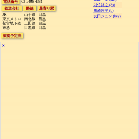
電話番号
03-5496-4381
則竹裕之 (ds)
鉄道会社
路線
最寄り駅
川崎哲平 (b)
JR
山手線
目黒
友田ジュン (key)
東京メトロ
南北線
目黒
都営地下鉄
三田線
目黒
東急
目黒線
目黒
演奏予定曲
✕