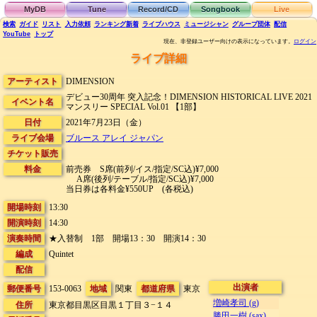
MyDB
Tune
Record/CD
Songbook
Live
検索
ガイド
リスト
入力依頼
ランキング
新着
ライブハウス
ミュージシャン
グループ団体
配信
YouTube
トップ
現在、非登録ユーザー向けの表示になっています。
ログイン
ライブ詳細
アーティスト
DIMENSION
デビュー30周年 突入記念！DIMENSION HISTORICAL LIVE 2021
イベント名
マンスリー SPECIAL Vol.01 【1部】
日付
2021年7月23日（金）
ライブ会場
ブルース アレイ ジャパン
チケット販売
料金
前売券 S席(前列/イス/指定/SC込)¥7,000
A席(後列/テーブル/指定/SC込)¥7,000
当日券は各料金¥550UP (各税込)
開場時刻
13:30
開演時刻
14:30
演奏時間
★入替制 1部 開場13：30 開演14：30
編成
Quintet
配信
出演者
郵便番号
153-0063
地域
関東
都道府県
東京
増崎孝司 (g)
住所
東京都目黒区目黒１丁目３−１４
勝田一樹 (sax)