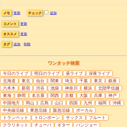
メモ
更新
チェック
追加
コメント
更新
オススメ
更新
タグ
追加
削除
ワンタッチ検索
今日のライブ
明日のライブ
昼ライブ
深夜ライブ
北海道
東北
仙台
関東
埼玉
千葉
東京
銀座
六本木
新宿
渋谷
池袋
神奈川
横浜
北陸甲信越
東海
静岡
名古屋
関西
京都
大阪
兵庫
神戸
中国地方
岡山
広島
山口
四国
九州
福岡
沖縄
中央線沿線
東急沿線
阪急沿線
ボーカル
トランペット
トロンボーン
サックス
フルート
クラリネット
チューバ
ギター
バンジョー