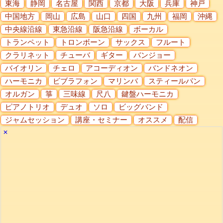
東海
静岡
名古屋
関西
京都
大阪
兵庫
神戸
中国地方
岡山
広島
山口
四国
九州
福岡
沖縄
中央線沿線
東急沿線
阪急沿線
ボーカル
トランペット
トロンボーン
サックス
フルート
クラリネット
チューバ
ギター
バンジョー
バイオリン
チェロ
アコーディオン
バンドネオン
ハーモニカ
ビブラフォン
マリンバ
スティールパン
オルガン
箏
三味線
尺八
鍵盤ハーモニカ
ピアノトリオ
デュオ
ソロ
ビッグバンド
ジャムセッション
講座・セミナー
オススメ
配信
✕