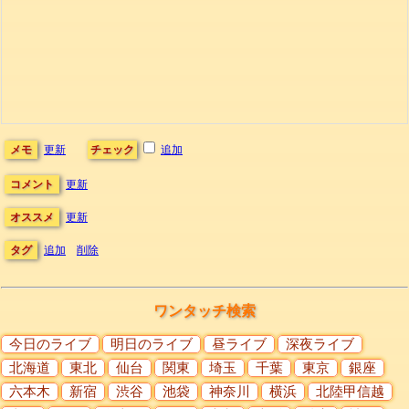
メモ
更新
チェック
追加
コメント
更新
オススメ
更新
タグ
追加
削除
ワンタッチ検索
今日のライブ
明日のライブ
昼ライブ
深夜ライブ
北海道
東北
仙台
関東
埼玉
千葉
東京
銀座
六本木
新宿
渋谷
池袋
神奈川
横浜
北陸甲信越