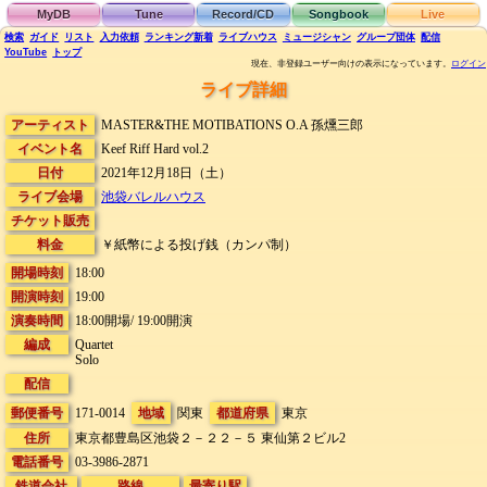
MyDB
Tune
Record/CD
Songbook
Live
検索
ガイド
リスト
入力依頼
ランキング
新着
ライブハウス
ミュージシャン
グループ団体
配信
YouTube
トップ
現在、非登録ユーザー向けの表示になっています。
ログイン
ライブ詳細
アーティスト
MASTER&THE MOTIBATIONS O.A 孫燻三郎
イベント名
Keef Riff Hard vol.2
日付
2021年12月18日（土）
ライブ会場
池袋バレルハウス
チケット販売
料金
￥紙幣による投げ銭（カンパ制）
開場時刻
18:00
開演時刻
19:00
演奏時間
18:00開場/ 19:00開演
編成
Quartet
Solo
配信
郵便番号
171-0014
地域
関東
都道府県
東京
住所
東京都豊島区池袋２－２２－５
東仙第２ビル2
電話番号
03-3986-2871
鉄道会社
路線
最寄り駅