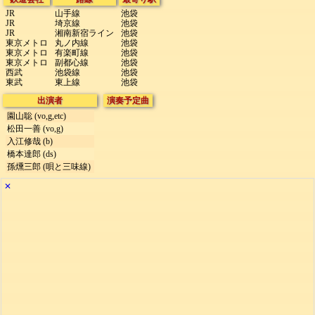
JR
山手線
池袋
JR
埼京線
池袋
JR
湘南新宿ライン
池袋
東京メトロ
丸ノ内線
池袋
東京メトロ
有楽町線
池袋
東京メトロ
副都心線
池袋
西武
池袋線
池袋
東武
東上線
池袋
出演者
演奏予定曲
園山聡 (vo,g,etc)
松田一善 (vo,g)
入江修哉 (b)
橋本達郎 (ds)
孫燻三郎 (唄と三味線)
✕