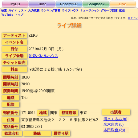
MyDB
Tune
Record/CD
Songbook
Live
検索
ガイド
リスト
入力依頼
ランキング
新着
ライブハウス
ミュージシャン
グループ団体
配信
YouTube
トップ
現在、非登録ユーザー向けの表示になっています。
ログイン
ライブ詳細
アーティスト
ZEK3
イベント名
日付
2021年12月13日（月）
ライブ会場
池袋バレルハウス
チケット販売
料金
￥紙幣による投げ銭（カンパ制）
開場時刻
19:00
開演時刻
20:00
演奏時間
19:00開場/ 20:00開演
編成
Trio
配信
出演者
郵便番号
171-0014
地域
関東
都道府県
東京
清水くるみ (p)
住所
東京都豊島区池袋２－２２－５
東仙第２ビル2
米木康志 (b)
電話番号
03-3986-2871
本田珠也 (ds)
鉄道会社
路線
最寄り駅