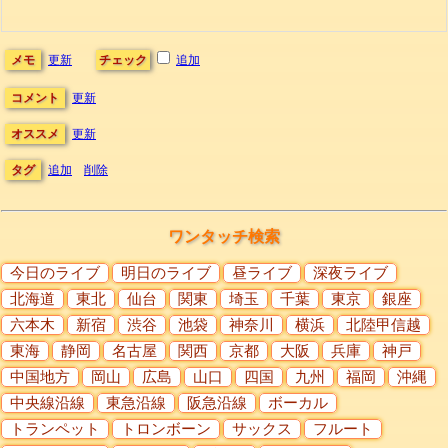
メモ
更新
チェック
追加
コメント
更新
オススメ
更新
タグ
追加
削除
ワンタッチ検索
今日のライブ
明日のライブ
昼ライブ
深夜ライブ
北海道
東北
仙台
関東
埼玉
千葉
東京
銀座
六本木
新宿
渋谷
池袋
神奈川
横浜
北陸甲信越
東海
静岡
名古屋
関西
京都
大阪
兵庫
神戸
中国地方
岡山
広島
山口
四国
九州
福岡
沖縄
中央線沿線
東急沿線
阪急沿線
ボーカル
トランペット
トロンボーン
サックス
フルート