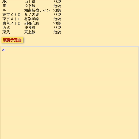
JR
山手線
池袋
JR
埼京線
池袋
JR
湘南新宿ライン
池袋
東京メトロ
丸ノ内線
池袋
東京メトロ
有楽町線
池袋
東京メトロ
副都心線
池袋
西武
池袋線
池袋
東武
東上線
池袋
演奏予定曲
✕