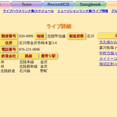
B
Tune
Record/CD
Songbook
ライブハウス
リンク集/スケジュール
ミュージシャン
リンク集/ライブ情報
グ
ライブ詳細
郵便番号
920-0999
地域
北陸甲信越
都道府県
石川
大久保かおり 
住所
石川県金沢市柿木畠3-6
森川拓哉 (v
電話番号
076-231-0096
中村力哉 (p
鉄道会社
路線
最寄り駅
カイドーユタ
JR
北陸本線
金沢
海沼正利 (p
JR
北陸新幹線
金沢
北陸鉄道
石川線
野町