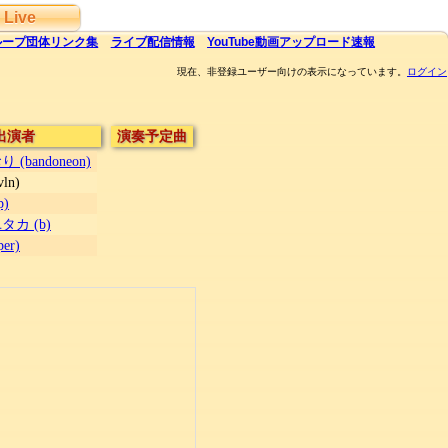
Live
ループ団体
リンク集
ライブ
配信
情報
YouTube
動画アップロード速報
現在、非登録ユーザー向けの表示になっています。
ログイン
出演者
演奏予定曲
(bandoneon)
ln)
)
カ (b)
er)