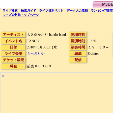
MyD
ライブ
検索
検索
ガイド
ライブ日別
リスト
データ
入力依頼
ランキング
/
新着
ジャズ資料館
トップ
ページ
アーティスト
大久保かおり bando-band
開場時刻
イベント名
TANGO
開演時刻
19:30
日付
2018年5月30日（水）
演奏時間
１９：３０～
ライブ会場
もっきりや
編成
Quintet
チケット販売
配信
料金
前売￥３０００
✕