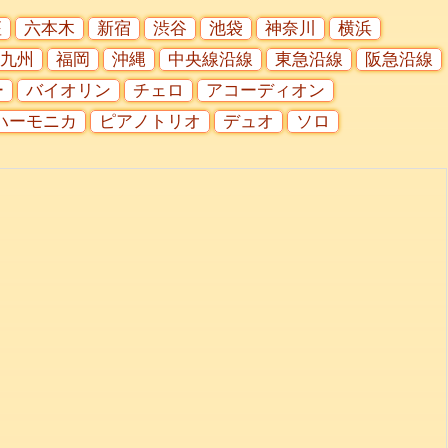
座
六本木
新宿
渋谷
池袋
神奈川
横浜
九州
福岡
沖縄
中央線沿線
東急沿線
阪急沿線
ー
バイオリン
チェロ
アコーディオン
ハーモニカ
ピアノトリオ
デュオ
ソロ