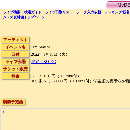
MyD
ライブ
検索
検索
ガイド
ライブ日別
リスト
データ
入力依頼
ランキング
/
新着
ジャズ資料館
トップ
ページ
アーティスト
イベント名
Jam Session
日付
2022年1月18日（火）
ライブ会場
渋谷 KO-KO
チケット販売
料金
２，９００円（１Drink付）
※学割２，３００円（１Drink付）学生証の提示をお
演奏予定曲
✕