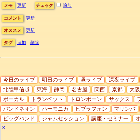
メモ
更新
チェック
追加
コメント
更新
オススメ
更新
タグ
追加
削除
今日のライブ
明日のライブ
昼ライブ
深夜ライブ
北陸甲信越
東海
静岡
名古屋
関西
京都
大阪
ボーカル
トランペット
トロンボーン
サックス
バンドネオン
ハーモニカ
ビブラフォン
マリンバ
ビッグバンド
ジャムセッション
講座・セミナー
✕