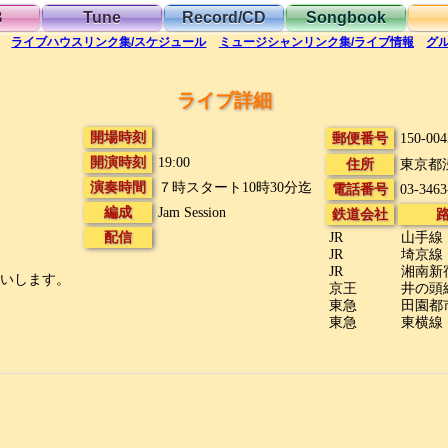
B
Tune
Record/CD
Songbook
ライブハウス
リンク集/スケジュール
ミュージシャン
リンク集/ライブ情報
グ
ライブ詳細
開場時刻
郵便番号
150-004
開演時刻
19:00
住所
東京都
演奏時間
７時スタート10時30分迄
電話番号
03-3463
編成
Jam Session
鉄道会社
配信
JR
山手線
JR
埼京線
JR
湘南新
願いします。
京王
井の頭
東急
田園都
東急
東横線