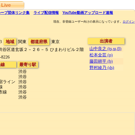
Live
ループ団体
リンク集
ライブ
配信
情報
YouTube
動画アップロード速報
現在、非登録ユーザー向けの表示になっています。
ログイン
出演者
3
地域
関東
都道府県
東京
山中良之 (ts,ss,fl)
渋谷区道玄坂２－２６－５
ひまわりビル２階
松本全芸 (p)
-8226
藤田耕平 (b)
路線
最寄り駅
野村綾乃 (ds)
渋谷
渋谷
宿ライン
渋谷
線
渋谷
市線
渋谷
渋谷