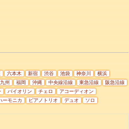
座
六本木
新宿
渋谷
池袋
神奈川
横浜
九州
福岡
沖縄
中央線沿線
東急沿線
阪急沿線
ー
バイオリン
チェロ
アコーディオン
ハーモニカ
ピアノトリオ
デュオ
ソロ