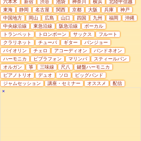
六本木
新宿
渋谷
池袋
神奈川
横浜
北陸甲信越
東海
静岡
名古屋
関西
京都
大阪
兵庫
神戸
中国地方
岡山
広島
山口
四国
九州
福岡
沖縄
中央線沿線
東急沿線
阪急沿線
ボーカル
トランペット
トロンボーン
サックス
フルート
クラリネット
チューバ
ギター
バンジョー
バイオリン
チェロ
アコーディオン
バンドネオン
ハーモニカ
ビブラフォン
マリンバ
スティールパン
オルガン
箏
三味線
尺八
鍵盤ハーモニカ
ピアノトリオ
デュオ
ソロ
ビッグバンド
ジャムセッション
講座・セミナー
オススメ
配信
✕