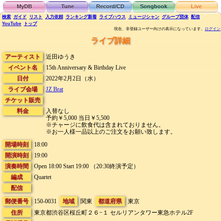
MyDB
Tune
Record/CD
Songbook
Live
検索
ガイド
リスト
入力依頼
ランキング
新着
ライブハウス
ミュージシャン
グループ団体
配信
YouTube
トップ
現在、非登録ユーザー向けの表示になっています。
ログイン
ライブ詳細
アーティスト
近田ゆうき
イベント名
15th Anniversary & Birthday Live
日付
2022年2月2日（水）
ライブ会場
JZ Brat
チケット販売
料金
入替なし
予約￥5,000 当日￥5,500
※チャージに飲食代は含まれておりません。
※お一人様一品以上のご注文をお願い致します。
開場時刻
18:00
開演時刻
19:00
演奏時間
Open 18:00 Start 19:00 （20:30終演予定）
編成
Quartet
配信
郵便番号
150-0031
地域
関東
都道府県
東京
住所
東京都渋谷区桜丘町２６−１
セルリアンタワー東急ホテル2F