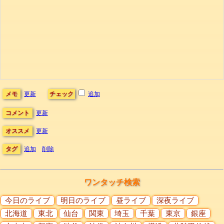
メモ
更新
チェック
追加
コメント
更新
オススメ
更新
タグ
追加
削除
ワンタッチ検索
今日のライブ
明日のライブ
昼ライブ
深夜ライブ
北海道
東北
仙台
関東
埼玉
千葉
東京
銀座