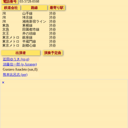
電話番号
03-5728-0168
鉄道会社
路線
最寄り駅
JR
山手線
渋谷
JR
埼京線
渋谷
JR
湘南新宿ライン
渋谷
東急
東横線
渋谷
京急
田園都市線
渋谷
京王
井の頭線
渋谷
東京メトロ
銀座線
渋谷
東京メトロ
半蔵門線
渋谷
東京メトロ
副都心線
渋谷
出演者
演奏予定曲
近田ゆうき (vo,g)
須藤信一郎 (p,Arrange)
Gustavo Anacleto (sax,fl)
熊本比呂志 (per)
✕