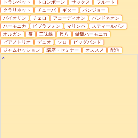
トランペット
トロンボーン
サックス
フルート
クラリネット
チューバ
ギター
バンジョー
バイオリン
チェロ
アコーディオン
バンドネオン
ハーモニカ
ビブラフォン
マリンバ
スティールパン
オルガン
箏
三味線
尺八
鍵盤ハーモニカ
ピアノトリオ
デュオ
ソロ
ビッグバンド
ジャムセッション
講座・セミナー
オススメ
配信
✕