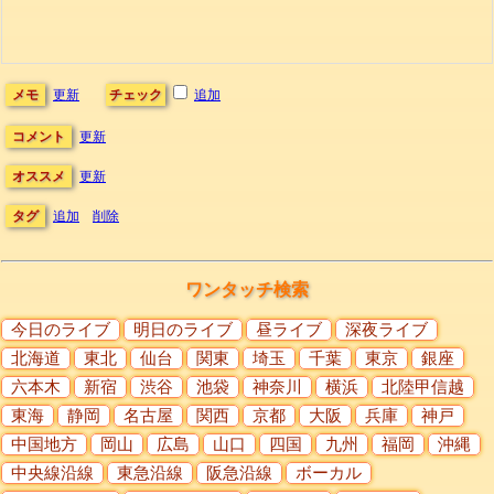
メモ
更新
チェック
追加
コメント
更新
オススメ
更新
タグ
追加
削除
ワンタッチ検索
今日のライブ
明日のライブ
昼ライブ
深夜ライブ
北海道
東北
仙台
関東
埼玉
千葉
東京
銀座
六本木
新宿
渋谷
池袋
神奈川
横浜
北陸甲信越
東海
静岡
名古屋
関西
京都
大阪
兵庫
神戸
中国地方
岡山
広島
山口
四国
九州
福岡
沖縄
中央線沿線
東急沿線
阪急沿線
ボーカル