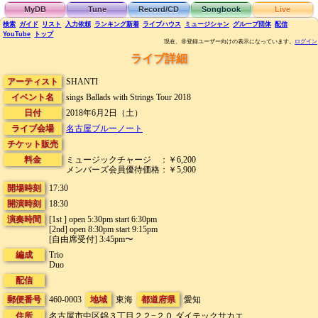
MyDB
Tune
Record/CD
Songbook
Live
検索
ガイド
リスト
入力依頼
ランキング
新着
ライブハウス
ミュージシャン
グループ団体
配信
YouTube
トップ
現在、非登録ユーザー向けの表示になっています。
ログイン
ライブ詳細
アーティスト
SHANTI
イベント名
sings Ballads with Strings Tour 2018
日付
2018年6月2日（土）
ライブ会場
名古屋ブルーノート
チケット販売
料金
ミュージックチャージ ：￥6,200
メンバーズ会員優待価格：￥5,900
開場時刻
17:30
開演時刻
18:30
演奏時間
[1st ] open 5:30pm start 6:30pm
[2nd] open 8:30pm start 9:15pm
[自由席受付] 3:45pm〜
編成
Trio
Duo
配信
郵便番号
460-0003
地域
東海
都道府県
愛知
住所
名古屋市中区錦３丁目２２−２０
ダイテックサカエ