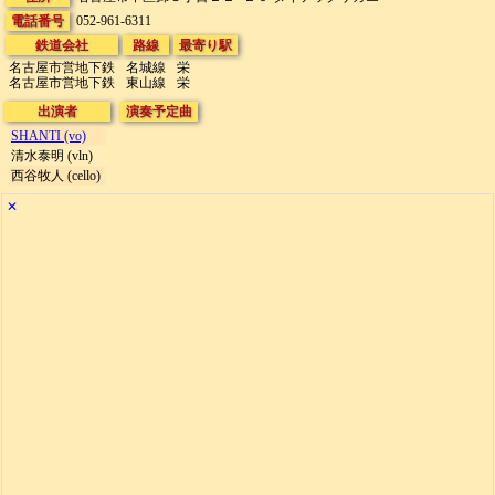
電話番号
052-961-6311
鉄道会社
路線
最寄り駅
名古屋市営地下鉄
名城線
栄
名古屋市営地下鉄
東山線
栄
出演者
演奏予定曲
SHANTI (vo)
清水泰明 (vln)
西谷牧人 (cello)
✕