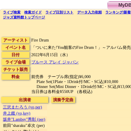
MyD
ライブ
検索
検索
ガイド
ライブ日別
リスト
データ
入力依頼
ランキング
/
新着
ジャズ資料館
トップ
ページ
アーティスト
Fire Drum
イベント名
「ついに来た!You観客のFire Drum！」～アルバム
日付
2022年6月15日（水）
ライブ会場
ブルース アレイ ジャパン
チケット販売
料金
前売券 テーブル席(指定)¥6,000
Plate Set(1Plate・1Drink付/MC・SC込)¥10,000
Dinner Set(Mini Dinner・1Drink付/MC・SC込)¥13,00
当日券は各料金¥550UP (各税込)
出演者
演奏予定曲
三沢またろう (vo,per)
井上鑑 (vo,key)
坂井”Lambsy”秀彰 (per)
前田”sharaku”卓次 (per)