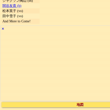
ジャクソン陶山 (ds)
関谷友貴 (b)
松本英子 (vo)
田中雪子 (vo)
And More to Come!
✕
地図