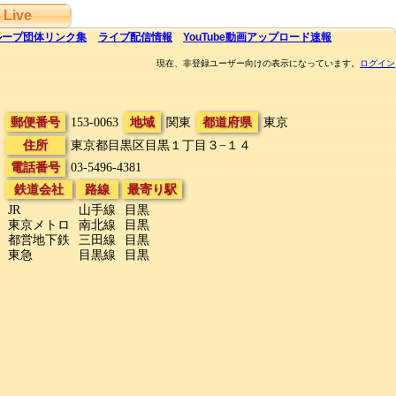
Live
ループ団体
リンク集
ライブ
配信
情報
YouTube
動画アップロード速報
現在、非登録ユーザー向けの表示になっています。
ログイン
郵便番号
153-0063
地域
関東
都道府県
東京
住所
東京都目黒区目黒１丁目３−１４
電話番号
03-5496-4381
鉄道会社
路線
最寄り駅
JR
山手線
目黒
東京メトロ
南北線
目黒
都営地下鉄
三田線
目黒
東急
目黒線
目黒