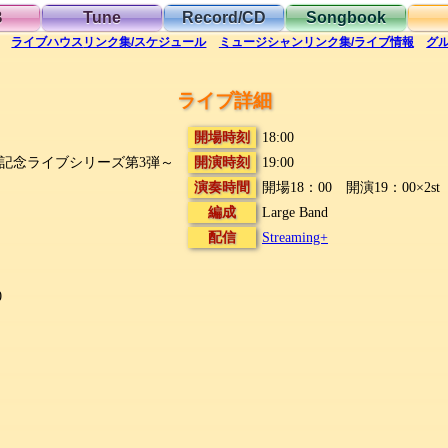
B
Tune
Record/CD
Songbook
ライブハウス
リンク集/スケジュール
ミュージシャン
リンク集/ライブ情報
グ
ライブ詳細
開場時刻
18:00
発売記念ライブシリーズ第3弾～
開演時刻
19:00
演奏時間
開場18：00 開演19：00×2st
編成
Large Band
配信
Streaming+
0