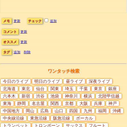
メモ
更新
チェック
追加
コメント
更新
オススメ
更新
タグ
追加
削除
ワンタッチ検索
今日のライブ
明日のライブ
昼ライブ
深夜ライブ
北海道
東北
仙台
関東
埼玉
千葉
東京
銀座
六本木
新宿
渋谷
池袋
神奈川
横浜
北陸甲信越
東海
静岡
名古屋
関西
京都
大阪
兵庫
神戸
中国地方
岡山
広島
山口
四国
九州
福岡
沖縄
中央線沿線
東急沿線
阪急沿線
ボーカル
トランペット
トロンボーン
サックス
フルート