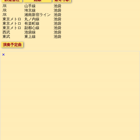
JR
山手線
池袋
JR
埼京線
池袋
JR
湘南新宿ライン
池袋
東京メトロ
丸ノ内線
池袋
東京メトロ
有楽町線
池袋
東京メトロ
副都心線
池袋
西武
池袋線
池袋
東武
東上線
池袋
演奏予定曲
✕