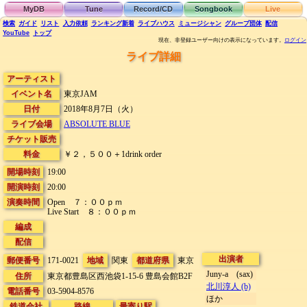
MyDB
Tune
Record/CD
Songbook
Live
検索
ガイド
リスト
入力依頼
ランキング
新着
ライブハウス
ミュージシャン
グループ団体
配信
YouTube
トップ
現在、非登録ユーザー向けの表示になっています。
ログイン
ライブ詳細
アーティスト
イベント名
東京JAM
日付
2018年8月7日（火）
ライブ会場
ABSOLUTE BLUE
チケット販売
料金
￥２，５００＋1drink order
開場時刻
19:00
開演時刻
20:00
演奏時間
Open ７：００ｐｍ
Live Start ８：００ｐｍ
編成
配信
出演者
郵便番号
171-0021
地域
関東
都道府県
東京
Juny-a (sax)
住所
東京都豊島区西池袋1-15-6
豊島会館B2F
北川淳人 (b)
電話番号
03-5904-8576
ほか
鉄道会社
路線
最寄り駅