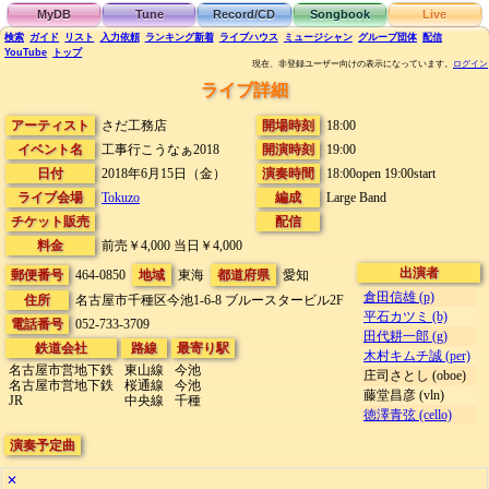
MyDB
Tune
Record/CD
Songbook
Live
検索
ガイド
リスト
入力依頼
ランキング
新着
ライブハウス
ミュージシャン
グループ団体
配信
YouTube
トップ
現在、非登録ユーザー向けの表示になっています。
ログイン
ライブ詳細
アーティスト
さだ工務店
開場時刻
18:00
イベント名
工事行こうなぁ2018
開演時刻
19:00
日付
2018年6月15日（金）
演奏時間
18:00open 19:00start
ライブ会場
Tokuzo
編成
Large Band
チケット販売
配信
料金
前売￥4,000 当日￥4,000
出演者
郵便番号
464-0850
地域
東海
都道府県
愛知
倉田信雄 (p)
住所
名古屋市千種区今池1-6-8
ブルースタービル2F
平石カツミ (b)
電話番号
052-733-3709
田代耕一郎 (g)
鉄道会社
路線
最寄り駅
木村キムチ誠 (per)
名古屋市営地下鉄
東山線
今池
庄司さとし (oboe)
名古屋市営地下鉄
桜通線
今池
藤堂昌彦 (vln)
JR
中央線
千種
徳澤青弦 (cello)
演奏予定曲
✕