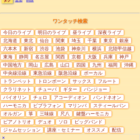
タグ
追加
削除
ワンタッチ検索
今日のライブ
明日のライブ
昼ライブ
深夜ライブ
北海道
東北
仙台
関東
埼玉
千葉
東京
銀座
六本木
新宿
渋谷
池袋
神奈川
横浜
北陸甲信越
東海
静岡
名古屋
関西
京都
大阪
兵庫
神戸
中国地方
岡山
広島
山口
四国
九州
福岡
沖縄
中央線沿線
東急沿線
阪急沿線
ボーカル
トランペット
トロンボーン
サックス
フルート
クラリネット
チューバ
ギター
バンジョー
バイオリン
チェロ
アコーディオン
バンドネオン
ハーモニカ
ビブラフォン
マリンバ
スティールパン
オルガン
箏
三味線
尺八
鍵盤ハーモニカ
ピアノトリオ
デュオ
ソロ
ビッグバンド
ジャムセッション
講座・セミナー
オススメ
配信
✕