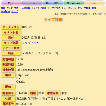
MyDB
Tune
Record/CD
Songbook
Live
検索
ガイド
リスト
入力依頼
ランキング
新着
ライブハウス
ミュージシャン
グループ団体
配信
YouTube
トップ
現在、非登録ユーザー向けの表示になっています。
ログイン
ライブ詳細
アーティスト
BREEZE
イベント名
日付
2022年10月8日（土）
ライブ会場
クラヴィーア
チケット販売
料金
￥2800(ミュジックチャージ)
開場時刻
19:00
開演時刻
19:30
演奏時間
1st.19:30 2nd.21:00(19:00開店)
編成
Large Band
Duo
Quartet
配信
郵便番号
166-0004
地域
関東
都道府県
東京
住所
東京都杉並区阿佐谷南３丁目３７−１３
第一北原ビル
電話番号
03-3393-0418