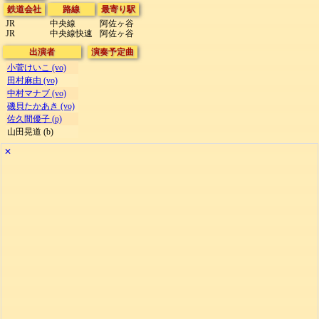
鉄道会社
路線
最寄り駅
JR
中央線
阿佐ヶ谷
JR
中央線快速
阿佐ヶ谷
出演者
演奏予定曲
小菅けいこ (vo)
田村麻由 (vo)
中村マナブ (vo)
磯貝たかあき (vo)
佐久間優子 (p)
山田晃道 (b)
✕