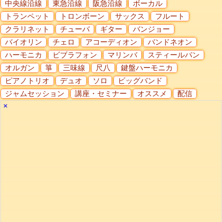
中央線沿線
東急沿線
阪急沿線
ボーカル
トランペット
トロンボーン
サックス
フルート
クラリネット
チューバ
ギター
バンジョー
バイオリン
チェロ
アコーディオン
バンドネオン
ハーモニカ
ビブラフォン
マリンバ
スティールパン
オルガン
箏
三味線
尺八
鍵盤ハーモニカ
ピアノトリオ
デュオ
ソロ
ビッグバンド
ジャムセッション
講座・セミナー
オススメ
配信
✕