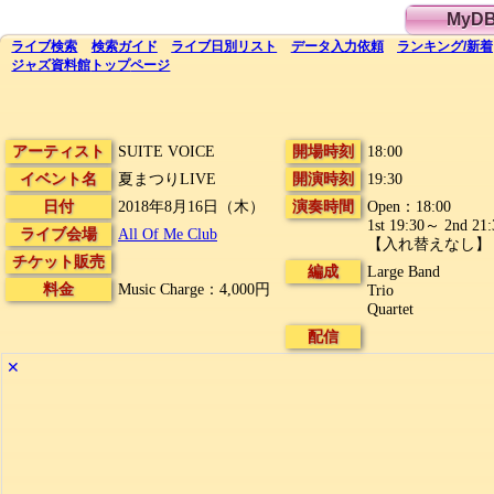
MyD
ライブ
検索
検索
ガイド
ライブ日別
リスト
データ
入力依頼
ランキング
/
新着
ジャズ資料館
トップ
ページ
アーティスト
SUITE VOICE
開場時刻
18:00
イベント名
夏まつりLIVE
開演時刻
19:30
日付
2018年8月16日（木）
演奏時間
Open：18:00
1st 19:30～ 2nd 21
ライブ会場
All Of Me Club
【入れ替えなし】
チケット販売
編成
Large Band
料金
Music Charge：4,000円
Trio
Quartet
配信
✕