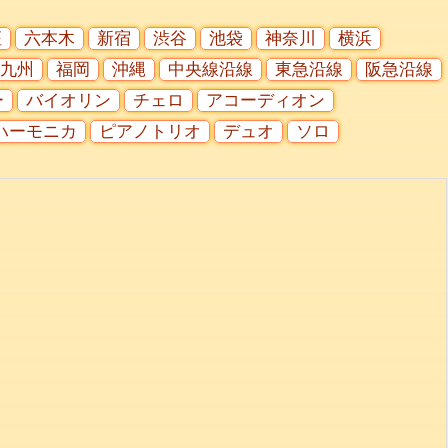
座
六本木
新宿
渋谷
池袋
神奈川
横浜
九州
福岡
沖縄
中央線沿線
東急沿線
阪急沿線
ー
バイオリン
チェロ
アコーディオン
ハーモニカ
ピアノトリオ
デュオ
ソロ