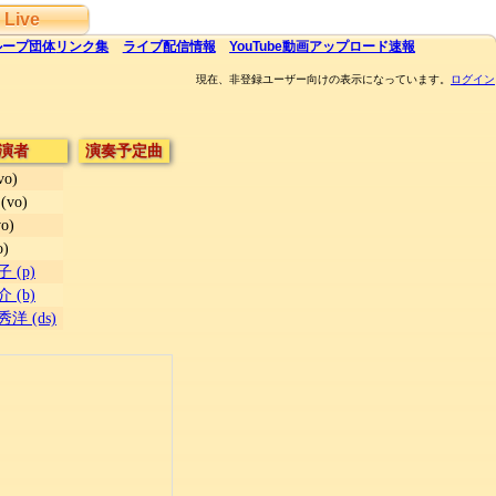
Live
ループ団体
リンク集
ライブ
配信
情報
YouTube
動画アップロード速報
現在、非登録ユーザー向けの表示になっています。
ログイン
演者
演奏予定曲
vo)
(vo)
o)
o)
 (p)
 (b)
洋 (ds)