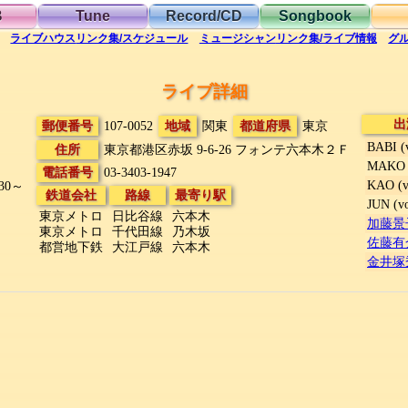
B
Tune
Record/CD
Songbook
ライブハウス
リンク集/スケジュール
ミュージシャン
リンク集/ライブ情報
グ
ライブ詳細
出
郵便番号
107-0052
地域
関東
都道府県
東京
BABI (
住所
東京都港区赤坂 9-6-26
フォンテ六本木２Ｆ
MAKO 
電話番号
03-3403-1947
KAO (v
:30～
鉄道会社
路線
最寄り駅
JUN (v
東京メトロ
日比谷線
六本木
加藤景子
東京メトロ
千代田線
乃木坂
佐藤有介
都営地下鉄
大江戸線
六本木
金井塚秀