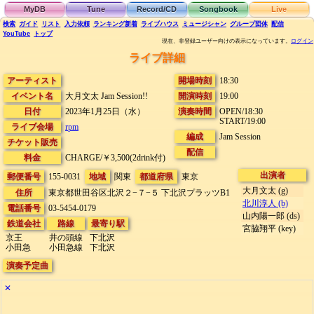
MyDB
Tune
Record/CD
Songbook
Live
検索
ガイド
リスト
入力依頼
ランキング
新着
ライブハウス
ミュージシャン
グループ団体
配信
YouTube
トップ
現在、非登録ユーザー向けの表示になっています。
ログイン
ライブ詳細
アーティスト
開場時刻
18:30
イベント名
大月文太 Jam Session!!
開演時刻
19:00
日付
2023年1月25日（水）
演奏時間
OPEN/18:30
START/19:00
ライブ会場
rpm
編成
Jam Session
チケット販売
配信
料金
CHARGE/￥3,500(2drink付)
出演者
郵便番号
155-0031
地域
関東
都道府県
東京
大月文太 (g)
住所
東京都世田谷区北沢２−７−５
下北沢プラッツB1
北川淳人 (b)
電話番号
03-5454-0179
山内陽一郎 (ds)
鉄道会社
路線
最寄り駅
宮脇翔平 (key)
京王
井の頭線
下北沢
小田急
小田急線
下北沢
演奏予定曲
✕