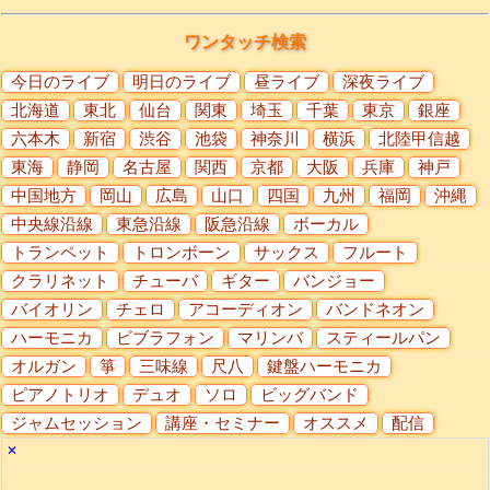
ワンタッチ検索
今日のライブ
明日のライブ
昼ライブ
深夜ライブ
北海道
東北
仙台
関東
埼玉
千葉
東京
銀座
六本木
新宿
渋谷
池袋
神奈川
横浜
北陸甲信越
東海
静岡
名古屋
関西
京都
大阪
兵庫
神戸
中国地方
岡山
広島
山口
四国
九州
福岡
沖縄
中央線沿線
東急沿線
阪急沿線
ボーカル
トランペット
トロンボーン
サックス
フルート
クラリネット
チューバ
ギター
バンジョー
バイオリン
チェロ
アコーディオン
バンドネオン
ハーモニカ
ビブラフォン
マリンバ
スティールパン
オルガン
箏
三味線
尺八
鍵盤ハーモニカ
ピアノトリオ
デュオ
ソロ
ビッグバンド
ジャムセッション
講座・セミナー
オススメ
配信
✕