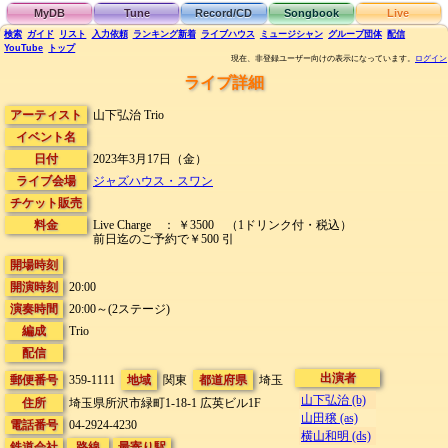
MyDB
Tune
Record/CD
Songbook
Live
検索
ガイド
リスト
入力依頼
ランキング
新着
ライブハウス
ミュージシャン
グループ団体
配信
YouTube
トップ
現在、非登録ユーザー向けの表示になっています。
ログイン
ライブ詳細
アーティスト
山下弘治 Trio
イベント名
日付
2023年3月17日（金）
ライブ会場
ジャズハウス・スワン
チケット販売
料金
Live Charge ： ￥3500 （1ドリンク付・税込）
前日迄のご予約で￥500 引
開場時刻
開演時刻
20:00
演奏時間
20:00～(2ステージ)
編成
Trio
配信
出演者
郵便番号
359-1111
地域
関東
都道府県
埼玉
山下弘治 (b)
住所
埼玉県所沢市緑町1-18-1
広英ビル1F
山田穣 (as)
電話番号
04-2924-4230
横山和明 (ds)
鉄道会社
路線
最寄り駅