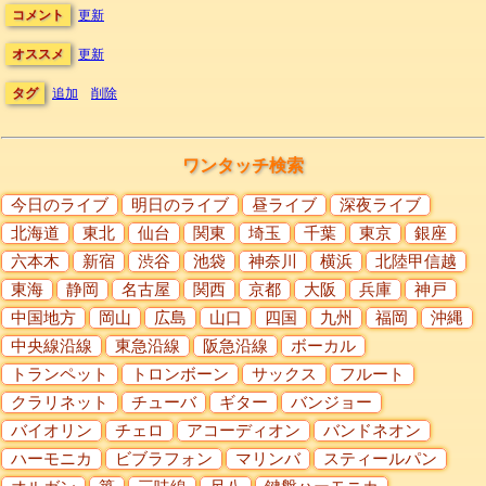
コメント
更新
オススメ
更新
タグ
追加
削除
ワンタッチ検索
今日のライブ
明日のライブ
昼ライブ
深夜ライブ
北海道
東北
仙台
関東
埼玉
千葉
東京
銀座
六本木
新宿
渋谷
池袋
神奈川
横浜
北陸甲信越
東海
静岡
名古屋
関西
京都
大阪
兵庫
神戸
中国地方
岡山
広島
山口
四国
九州
福岡
沖縄
中央線沿線
東急沿線
阪急沿線
ボーカル
トランペット
トロンボーン
サックス
フルート
クラリネット
チューバ
ギター
バンジョー
バイオリン
チェロ
アコーディオン
バンドネオン
ハーモニカ
ビブラフォン
マリンバ
スティールパン