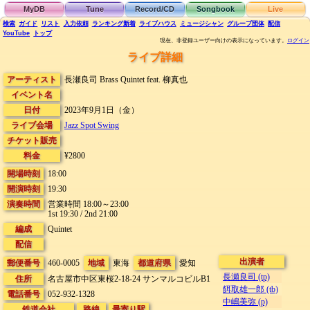
MyDB
Tune
Record/CD
Songbook
Live
検索
ガイド
リスト
入力依頼
ランキング
新着
ライブハウス
ミュージシャン
グループ団体
配信
YouTube
トップ
現在、非登録ユーザー向けの表示になっています。
ログイン
ライブ詳細
アーティスト
長瀬良司 Brass Quintet feat. 柳真也
イベント名
日付
2023年9月1日（金）
ライブ会場
Jazz Spot Swing
チケット販売
料金
¥2800
開場時刻
18:00
開演時刻
19:30
演奏時間
営業時間 18:00～23:00
1st 19:30 / 2nd 21:00
編成
Quintet
配信
出演者
郵便番号
460-0005
地域
東海
都道府県
愛知
長瀬良司 (tp)
住所
名古屋市中区東桜2-18-24
サンマルコビルB1
餌取雄一郎 (tb)
電話番号
052-932-1328
中嶋美弥 (p)
鉄道会社
路線
最寄り駅