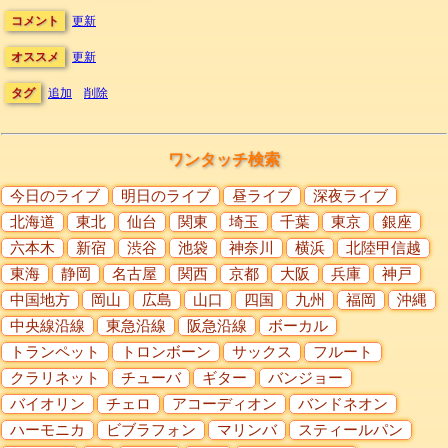
コメント
更新
オススメ
更新
タグ
追加
削除
ワンタッチ検索
今日のライブ
明日のライブ
昼ライブ
深夜ライブ
北海道
東北
仙台
関東
埼玉
千葉
東京
銀座
六本木
新宿
渋谷
池袋
神奈川
横浜
北陸甲信越
東海
静岡
名古屋
関西
京都
大阪
兵庫
神戸
中国地方
岡山
広島
山口
四国
九州
福岡
沖縄
中央線沿線
東急沿線
阪急沿線
ボーカル
トランペット
トロンボーン
サックス
フルート
クラリネット
チューバ
ギター
バンジョー
バイオリン
チェロ
アコーディオン
バンドネオン
ハーモニカ
ビブラフォン
マリンバ
スティールパン