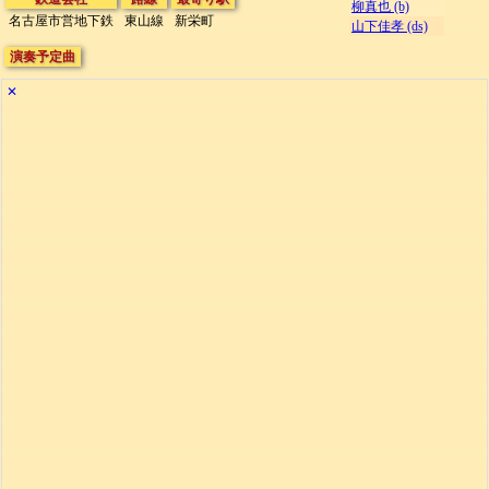
柳真也 (b)
名古屋市営地下鉄
東山線
新栄町
山下佳孝 (ds)
演奏予定曲
✕