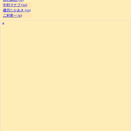
中村マナブ (vo)
磯貝たかあき (vo)
二村希一 (p)
✕