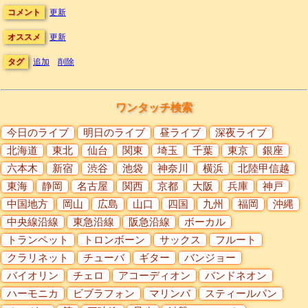
コメント
更新
オススメ
更新
タグ
追加
削除
ワンタッチ検索
今日のライブ
明日のライブ
昼ライブ
深夜ライブ
北海道
東北
仙台
関東
埼玉
千葉
東京
銀座
六本木
新宿
渋谷
池袋
神奈川
横浜
北陸甲信越
東海
静岡
名古屋
関西
京都
大阪
兵庫
神戸
中国地方
岡山
広島
山口
四国
九州
福岡
沖縄
中央線沿線
東急沿線
阪急沿線
ボーカル
トランペット
トロンボーン
サックス
フルート
クラリネット
チューバ
ギター
バンジョー
バイオリン
チェロ
アコーディオン
バンドネオン
ハーモニカ
ビブラフォン
マリンバ
スティールパン