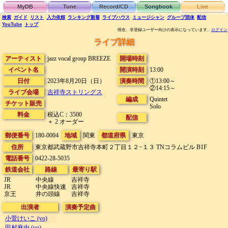
MyDB
Tune
Record/CD
Songbook
Live
検索
ガイド
リスト
入力依頼
ランキング
新着
ライブハウス
ミュージシャン
グループ団体
配信
YouTube
トップ
現在、非登録ユーザー向けの表示になっています。
ログイン
ライブ詳細
アーティスト
jazz vocal group BREEZE
開場時刻
イベント名
開演時刻
13:00
日付
2023年8月20日（日）
演奏時間
①13:00～
②14:15～
ライブ会場
吉祥寺ストリングス
編成
Quintet
チケット販売
Solo
料金
税込C：3500
配信
＋ 2 オーダー
郵便番号
180-0004
地域
関東
都道府県
東京
住所
東京都武蔵野市吉祥寺本町２丁目１２−１３
TNコラムビル B1F
電話番号
0422-28-5035
鉄道会社
路線
最寄り駅
JR
中央線
吉祥寺
JR
中央線快速
吉祥寺
京王
井の頭線
吉祥寺
出演者
演奏予定曲
小菅けいこ (vo)
田村麻由 (vo)