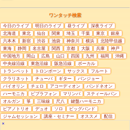
ワンタッチ検索
今日のライブ
明日のライブ
昼ライブ
深夜ライブ
北海道
東北
仙台
関東
埼玉
千葉
東京
銀座
六本木
新宿
渋谷
池袋
神奈川
横浜
北陸甲信越
東海
静岡
名古屋
関西
京都
大阪
兵庫
神戸
中国地方
岡山
広島
山口
四国
九州
福岡
沖縄
中央線沿線
東急沿線
阪急沿線
ボーカル
トランペット
トロンボーン
サックス
フルート
クラリネット
チューバ
ギター
バンジョー
バイオリン
チェロ
アコーディオン
バンドネオン
ハーモニカ
ビブラフォン
マリンバ
スティールパン
オルガン
箏
三味線
尺八
鍵盤ハーモニカ
ピアノトリオ
デュオ
ソロ
ビッグバンド
ジャムセッション
講座・セミナー
オススメ
配信
✕