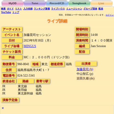
MyDB
Tune
Record/CD
Songbook
Live
検索
ガイド
リスト
入力依頼
ランキング
新着
ライブハウス
ミュージシャン
グループ団体
配信
YouTube
トップ
現在、非登録ユーザー向けの表示になっています。
ログイン
ライブ詳細
アーティスト
開場時刻
イベント名
加藤晃司セッション
開演時刻
14:00
日付
2023年9月18日（月）
演奏時間
１４：００開演
ライブ会場
MINGUS
編成
Jam Session
チケット販売
配信
料金
MC：２，０００円（ドリンク別）
出演者
郵便番号
960-8041
地域
東北
都道府県
福島
加藤晃司 (b)
住所
福島県福島市大町１−７
中山智広 (p)
電話番号
024-522-5341
吉田久雄 (ds)
鉄道会社
路線
最寄り駅
JR
東北線
福島
JR
奥羽線
福島
JR
東北新幹線
福島
演奏予定曲
✕