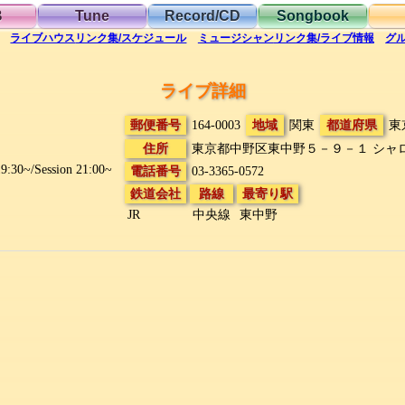
B
Tune
Record/CD
Songbook
ライブハウス
リンク集/スケジュール
ミュージシャン
リンク集/ライブ情報
グ
ライブ詳細
郵便番号
164-0003
地域
関東
都道府県
東
住所
東京都中野区東中野５－９－１
シャ
:30~/Session 21:00~
電話番号
03-3365-0572
鉄道会社
路線
最寄り駅
JR
中央線
東中野