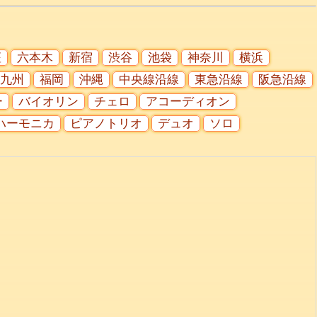
座
六本木
新宿
渋谷
池袋
神奈川
横浜
九州
福岡
沖縄
中央線沿線
東急沿線
阪急沿線
ー
バイオリン
チェロ
アコーディオン
ハーモニカ
ピアノトリオ
デュオ
ソロ