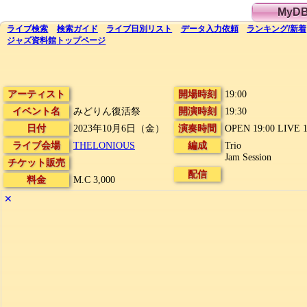
MyD
ライブ
検索
検索
ガイド
ライブ日別
リスト
データ
入力依頼
ランキング
/
新着
ジャズ資料館
トップ
ページ
アーティスト
開場時刻
19:00
イベント名
みどりん復活祭
開演時刻
19:30
日付
2023年10月6日（金）
演奏時間
OPEN 19:00 LIVE 19
ライブ会場
THELONIOUS
編成
Trio
Jam Session
チケット販売
配信
料金
M.C 3,000
✕