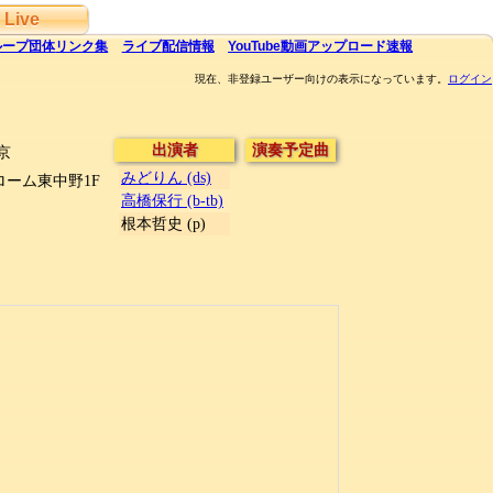
Live
ループ団体
リンク集
ライブ
配信
情報
YouTube
動画アップロード速報
現在、非登録ユーザー向けの表示になっています。
ログイン
出演者
演奏予定曲
京
みどりん (ds)
ローム東中野1F
高橋保行 (b-tb)
根本哲史 (p)