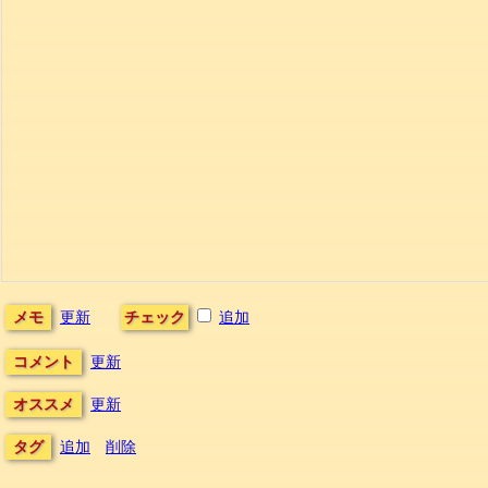
メモ
更新
チェック
追加
コメント
更新
オススメ
更新
タグ
追加
削除