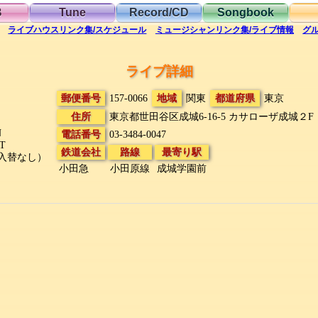
B
Tune
Record/CD
Songbook
ライブハウス
リンク集/スケジュール
ミュージシャン
リンク集/ライブ情報
グ
ライブ詳細
郵便番号
157-0066
地域
関東
都道府県
東京
住所
東京都世田谷区成城6-16-5
カサローザ成城２F
N
電話番号
03-3484-0047
T
鉄道会社
路線
最寄り駅
入替なし）
小田急
小田原線
成城学園前