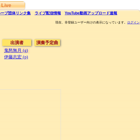
Live
ループ団体
リンク集
ライブ
配信
情報
YouTube
動画アップロード速報
現在、非登録ユーザー向けの表示になっています。
ログイン
出演者
演奏予定曲
鬼怒無月 (g)
伊藤志宏 (p)