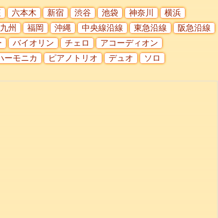
座
六本木
新宿
渋谷
池袋
神奈川
横浜
九州
福岡
沖縄
中央線沿線
東急沿線
阪急沿線
ー
バイオリン
チェロ
アコーディオン
ハーモニカ
ピアノトリオ
デュオ
ソロ