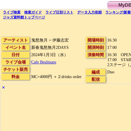
MyD
ライブ
検索
検索
ガイド
ライブ日別
リスト
データ
入力依頼
ランキング
/
新着
ジャズ資料館
トップ
ページ
アーティスト
鬼怒無月 + 伊藤志宏
開場時刻
16:30
イベント名
新春鬼怒無月2DAYS
開演時刻
17:00
日付
2024年1月3日（水）
演奏時間
16:30 OPE
17:00 STAR
ライブ会場
Cafe Beulmans
2ステージ（
チケット販売
編成
Duo
料金
MC=4000円 ＋２drinks order
配信
✕