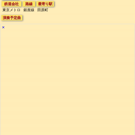
鉄道会社
路線
最寄り駅
東京メトロ
銀座線
田原町
演奏予定曲
✕