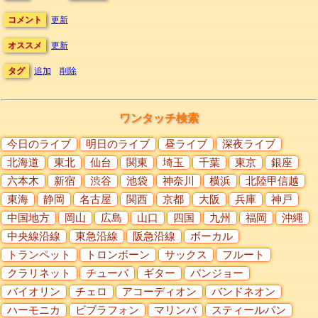
コメント
更新
オススメ
更新
タグ
追加
削除
ワンタッチ検索
今日のライブ
明日のライブ
昼ライブ
深夜ライブ
北海道
東北
仙台
関東
埼玉
千葉
東京
銀座
六本木
新宿
渋谷
池袋
神奈川
横浜
北陸甲信越
東海
静岡
名古屋
関西
京都
大阪
兵庫
神戸
中国地方
岡山
広島
山口
四国
九州
福岡
沖縄
中央線沿線
東急沿線
阪急沿線
ボーカル
トランペット
トロンボーン
サックス
フルート
クラリネット
チューバ
ギター
バンジョー
バイオリン
チェロ
アコーディオン
バンドネオン
ハーモニカ
ビブラフォン
マリンバ
スティールパン