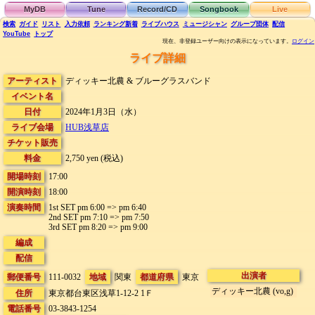
MyDB
Tune
Record/CD
Songbook
Live
検索
ガイド
リスト
入力依頼
ランキング
新着
ライブハウス
ミュージシャン
グループ団体
配信
YouTube
トップ
現在、非登録ユーザー向けの表示になっています。
ログイン
ライブ詳細
アーティスト
ディッキー北農 & ブルーグラスバンド
イベント名
日付
2024年1月3日（水）
ライブ会場
HUB浅草店
チケット販売
料金
2,750 yen (税込)
開場時刻
17:00
開演時刻
18:00
演奏時間
1st SET pm 6:00 => pm 6:40
2nd SET pm 7:10 => pm 7:50
3rd SET pm 8:20 => pm 9:00
編成
配信
出演者
郵便番号
111-0032
地域
関東
都道府県
東京
ディッキー北農 (vo,g)
住所
東京都台東区浅草1-12-2 1Ｆ
電話番号
03-3843-1254