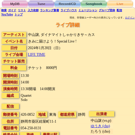
MyDB
Tune
Record/CD
Songbook
Live
検索
ガイド
リスト
入力依頼
ランキング
新着
ライブハウス
ミュージシャン
グループ団体
配信
YouTube
トップ
現在、非登録ユーザー向けの表示になっています。
ログイン
ライブ詳細
アーティスト
中山譲, ダイナマイトしゃかりきサ～カス
イベント名
きみに届けよう！Special Live !
日付
2024年1月28日（日）
ライブ会場
LIFE TIME
チケット販売
料金
チケット 8000円
開場時刻
13:30
開演時刻
14:00
演奏時間
13:30開場 14:00開演
編成
Quartet
Solo
配信
出演者
郵便番号
420-0852
地域
東海
都道府県
静岡
中山譲 (vo,p)
住所
静岡市葵区紺屋町11-1
ゆうき (cho)
電話番号
054-250-0131
たろう (cho)
鉄道会社
路線
最寄り駅