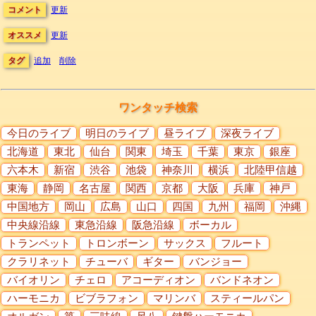
コメント
更新
オススメ
更新
タグ
追加
削除
ワンタッチ検索
今日のライブ
明日のライブ
昼ライブ
深夜ライブ
北海道
東北
仙台
関東
埼玉
千葉
東京
銀座
六本木
新宿
渋谷
池袋
神奈川
横浜
北陸甲信越
東海
静岡
名古屋
関西
京都
大阪
兵庫
神戸
中国地方
岡山
広島
山口
四国
九州
福岡
沖縄
中央線沿線
東急沿線
阪急沿線
ボーカル
トランペット
トロンボーン
サックス
フルート
クラリネット
チューバ
ギター
バンジョー
バイオリン
チェロ
アコーディオン
バンドネオン
ハーモニカ
ビブラフォン
マリンバ
スティールパン