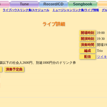
B
Tune
Record/CD
Songbook
ライブハウス
リンク集/スケジュール
ミュージシャン
リンク集/ライブ情報
グ
ライブ詳細
開場時刻
19:00
開演時刻
19:30
演奏時間
開場1
編成
Trio
配信
ツイキ
9歳以下の社会人2600円、別途1000円分のドリンク券
演奏予定曲