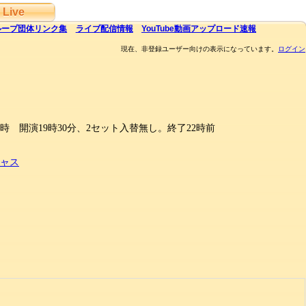
Live
ループ団体
リンク集
ライブ
配信
情報
YouTube
動画アップロード速報
現在、非登録ユーザー向けの表示になっています。
ログイン
9時 開演19時30分、2セット入替無し。終了22時前
ャス