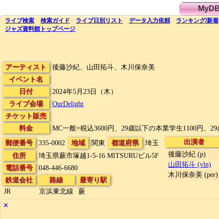
MyD
ライブ
検索
検索
ガイド
ライブ日別
リスト
データ
入力依頼
ランキング
/
新着
ジャズ資料館
トップ
ページ
アーティスト
後藤沙紀、山田拓斗、木川保奈美
イベント名
日付
2024年5月23日（木）
ライブ会場
OurDelight
チケット販売
料金
MC一般=税込3600円、29歳以下の本業学生1100円、2
出演者
郵便番号
335-0002
地域
関東
都道府県
埼玉
後藤沙紀 (p)
住所
埼玉県蕨市塚越1-5-16
MITSURUビル5F
山田拓斗 (vln)
電話番号
048-446-6680
木川保奈美 (per)
鉄道会社
路線
最寄り駅
JR
京浜東北線
蕨
✕