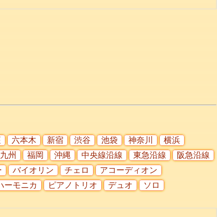
座
六本木
新宿
渋谷
池袋
神奈川
横浜
九州
福岡
沖縄
中央線沿線
東急沿線
阪急沿線
ー
バイオリン
チェロ
アコーディオン
ハーモニカ
ピアノトリオ
デュオ
ソロ