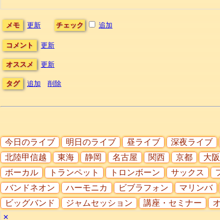
メモ
更新
チェック
追加
コメント
更新
オススメ
更新
タグ
追加
削除
今日のライブ
明日のライブ
昼ライブ
深夜ライブ
北陸甲信越
東海
静岡
名古屋
関西
京都
大阪
ボーカル
トランペット
トロンボーン
サックス
バンドネオン
ハーモニカ
ビブラフォン
マリンバ
ビッグバンド
ジャムセッション
講座・セミナー
✕