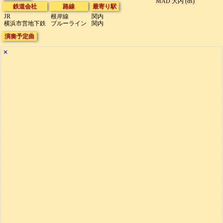
MAD 大内 (ds)
鉄道会社
路線
最寄り駅
JR
根岸線
関内
横浜市営地下鉄
ブルーライン
関内
演奏予定曲
✕