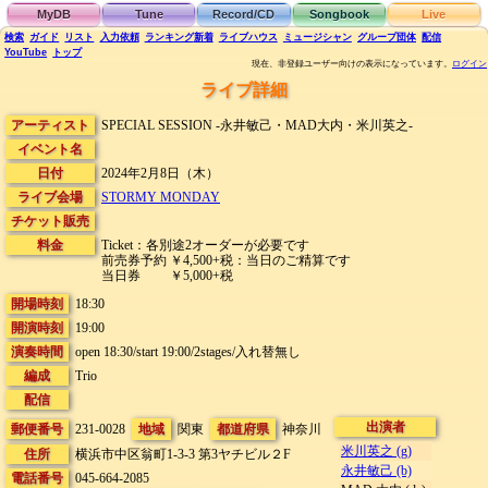
MyDB
Tune
Record/CD
Songbook
Live
検索
ガイド
リスト
入力依頼
ランキング
新着
ライブハウス
ミュージシャン
グループ団体
配信
YouTube
トップ
現在、非登録ユーザー向けの表示になっています。
ログイン
ライブ詳細
アーティスト
SPECIAL SESSION -永井敏己・MAD大内・米川英之-
イベント名
日付
2024年2月8日（木）
ライブ会場
STORMY MONDAY
チケット販売
料金
Ticket：各別途2オーダーが必要です
前売券予約 ￥4,500+税：当日のご精算です
当日券 ￥5,000+税
開場時刻
18:30
開演時刻
19:00
演奏時間
open 18:30/start 19:00/2stages/入れ替無し
編成
Trio
配信
出演者
郵便番号
231-0028
地域
関東
都道府県
神奈川
米川英之 (g)
住所
横浜市中区翁町1-3-3
第3ヤチビル２F
永井敏己 (b)
電話番号
045-664-2085