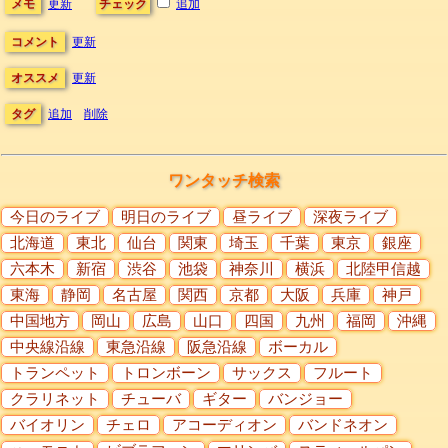
メモ
更新
チェック
追加
コメント
更新
オススメ
更新
タグ
追加
削除
ワンタッチ検索
今日のライブ
明日のライブ
昼ライブ
深夜ライブ
北海道
東北
仙台
関東
埼玉
千葉
東京
銀座
六本木
新宿
渋谷
池袋
神奈川
横浜
北陸甲信越
東海
静岡
名古屋
関西
京都
大阪
兵庫
神戸
中国地方
岡山
広島
山口
四国
九州
福岡
沖縄
中央線沿線
東急沿線
阪急沿線
ボーカル
トランペット
トロンボーン
サックス
フルート
クラリネット
チューバ
ギター
バンジョー
バイオリン
チェロ
アコーディオン
バンドネオン