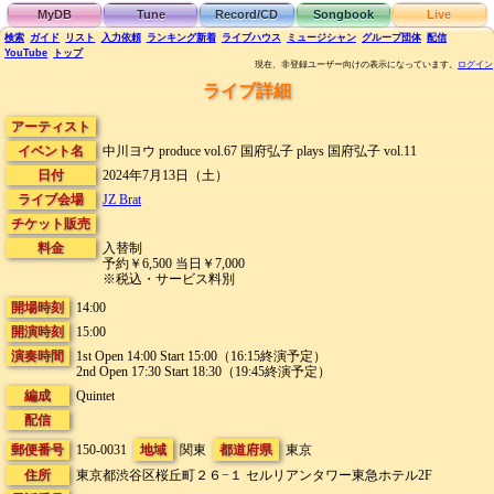
MyDB
Tune
Record/CD
Songbook
Live
検索
ガイド
リスト
入力依頼
ランキング
新着
ライブハウス
ミュージシャン
グループ団体
配信
YouTube
トップ
現在、非登録ユーザー向けの表示になっています。
ログイン
ライブ詳細
アーティスト
イベント名
中川ヨウ produce vol.67 国府弘子 plays 国府弘子 vol.11
日付
2024年7月13日（土）
ライブ会場
JZ Brat
チケット販売
料金
入替制
予約￥6,500 当日￥7,000
※税込・サービス料別
開場時刻
14:00
開演時刻
15:00
演奏時間
1st Open 14:00 Start 15:00（16:15終演予定）
2nd Open 17:30 Start 18:30（19:45終演予定）
編成
Quintet
配信
郵便番号
150-0031
地域
関東
都道府県
東京
住所
東京都渋谷区桜丘町２６−１
セルリアンタワー東急ホテル2F