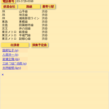
電話番号
03-5728-0168
鉄道会社
路線
最寄り駅
JR
山手線
渋谷
JR
埼京線
渋谷
JR
湘南新宿ライン
渋谷
東急
東横線
渋谷
京急
田園都市線
渋谷
京王
井の頭線
渋谷
東京メトロ
銀座線
渋谷
東京メトロ
半蔵門線
渋谷
東京メトロ
副都心線
渋谷
出演者
演奏予定曲
国府弘子 (p)
八尋洋一 (b)
岩瀬立飛 (ds)
三好 “3吉” 功郎 (g)
大坪稔明 (key)
✕