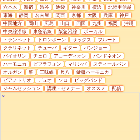
六本木
新宿
渋谷
池袋
神奈川
横浜
北陸甲信越
東海
静岡
名古屋
関西
京都
大阪
兵庫
神戸
中国地方
岡山
広島
山口
四国
九州
福岡
沖縄
中央線沿線
東急沿線
阪急沿線
ボーカル
トランペット
トロンボーン
サックス
フルート
クラリネット
チューバ
ギター
バンジョー
バイオリン
チェロ
アコーディオン
バンドネオン
ハーモニカ
ビブラフォン
マリンバ
スティールパン
オルガン
箏
三味線
尺八
鍵盤ハーモニカ
ピアノトリオ
デュオ
ソロ
ビッグバンド
ジャムセッション
講座・セミナー
オススメ
配信
✕