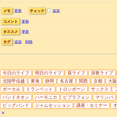
メモ
更新
チェック
追加
コメント
更新
オススメ
更新
タグ
追加
削除
今日のライブ
明日のライブ
昼ライブ
深夜ライブ
北陸甲信越
東海
静岡
名古屋
関西
京都
大阪
ボーカル
トランペット
トロンボーン
サックス
バンドネオン
ハーモニカ
ビブラフォン
マリンバ
ビッグバンド
ジャムセッション
講座・セミナー
✕