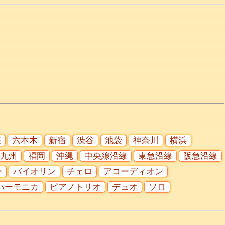
座
六本木
新宿
渋谷
池袋
神奈川
横浜
九州
福岡
沖縄
中央線沿線
東急沿線
阪急沿線
ー
バイオリン
チェロ
アコーディオン
ハーモニカ
ピアノトリオ
デュオ
ソロ