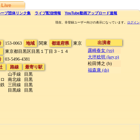
Live
ループ団体
リンク集
ライブ
配信
情報
YouTube
動画アップロード速報
現在、非登録ユーザー向けの表示になっています。
ログイン
出演者
号
153-0063
地域
関東
都道府県
東京
露崎春女 (vo)
東京都目黒区目黒１丁目３−１４
大坪稔明 (key,p)
号
03-5496-4381
松田博之 (b)
社
路線
最寄り駅
福森康 (ds)
山手線
目黒
トロ
南北線
目黒
下鉄
三田線
目黒
目黒線
目黒