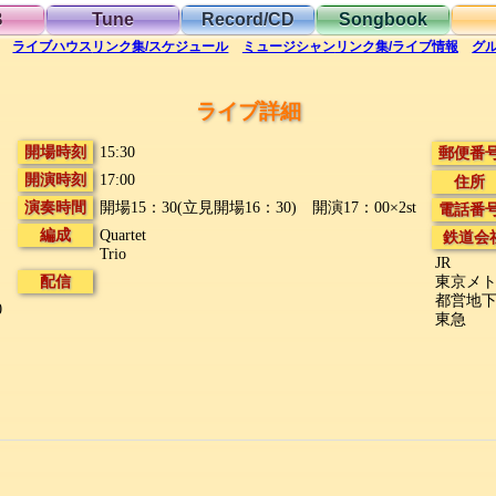
B
Tune
Record/CD
Songbook
ライブハウス
リンク集/スケジュール
ミュージシャン
リンク集/ライブ情報
グ
ライブ詳細
開場時刻
15:30
郵便番
開演時刻
17:00
住所
演奏時間
開場15：30(立見開場16：30) 開演17：00×2st
電話番
編成
Quartet
鉄道会
Trio
JR
配信
東京メ
都営地
0
東急