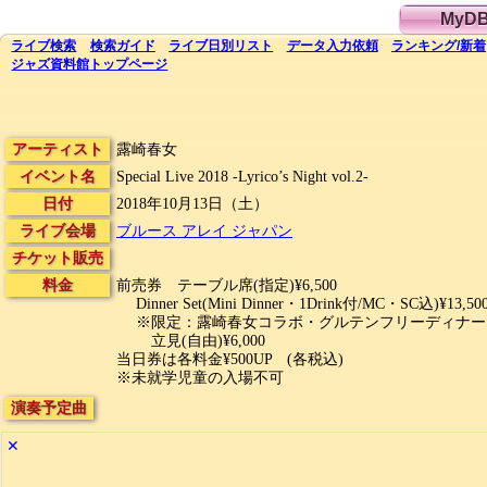
MyD
ライブ
検索
検索
ガイド
ライブ日別
リスト
データ
入力依頼
ランキング
/
新着
ジャズ資料館
トップ
ページ
アーティスト
露崎春女
イベント名
Special Live 2018 -Lyrico’s Night vol.2-
日付
2018年10月13日（土）
ライブ会場
ブルース アレイ ジャパン
チケット販売
料金
前売券 テーブル席(指定)¥6,500
Dinner Set(Mini Dinner・1Drink付/MC・SC込)¥13,50
※限定：露崎春女コラボ・グルテンフリーディナー
立見(自由)¥6,000
当日券は各料金¥500UP (各税込)
※未就学児童の入場不可
演奏予定曲
✕