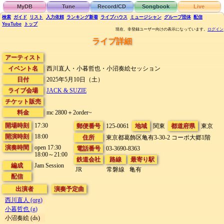
MyDB
Tune
Record/CD
Songbook
Live
検索
ガイド
リスト
入力依頼
ランキング
新着
ライブハウス
ミュージシャン
グループ団体
配信
YouTube
トップ
現在、非登録ユーザー向けの表示になっています。
ログイン
ライブ詳細
アーティスト
イベント名
西川直人・小暮哲也・小沼奏絵セッション
日付
2025年5月10日（土）
ライブ会場
JACK & SUZIE
チケット販売
料金
mc 2800＋2order~
開場時刻
17:30
郵便番号
125-0061
地域
関東
都道府県
東京
開演時刻
18:00
住所
東京都葛飾区亀有3-30-2
コーポ大郷1階
演奏時間
open 17:30
電話番号
03-3690-8363
18:00～21:00
鉄道会社
路線
最寄り駅
編成
Jam Session
JR
常磐線
亀有
配信
出演者
演奏予定曲
西川直人 (org)
小暮哲也 (g)
小沼奏絵 (ds)