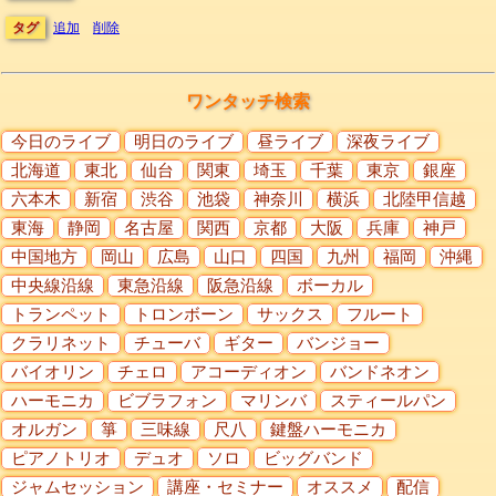
タグ
追加
削除
ワンタッチ検索
今日のライブ
明日のライブ
昼ライブ
深夜ライブ
北海道
東北
仙台
関東
埼玉
千葉
東京
銀座
六本木
新宿
渋谷
池袋
神奈川
横浜
北陸甲信越
東海
静岡
名古屋
関西
京都
大阪
兵庫
神戸
中国地方
岡山
広島
山口
四国
九州
福岡
沖縄
中央線沿線
東急沿線
阪急沿線
ボーカル
トランペット
トロンボーン
サックス
フルート
クラリネット
チューバ
ギター
バンジョー
バイオリン
チェロ
アコーディオン
バンドネオン
ハーモニカ
ビブラフォン
マリンバ
スティールパン
オルガン
箏
三味線
尺八
鍵盤ハーモニカ
ピアノトリオ
デュオ
ソロ
ビッグバンド
ジャムセッション
講座・セミナー
オススメ
配信