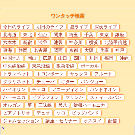
ワンタッチ検索
今日のライブ
明日のライブ
昼ライブ
深夜ライブ
北海道
東北
仙台
関東
埼玉
千葉
東京
銀座
六本木
新宿
渋谷
池袋
神奈川
横浜
北陸甲信越
東海
静岡
名古屋
関西
京都
大阪
兵庫
神戸
中国地方
岡山
広島
山口
四国
九州
福岡
沖縄
中央線沿線
東急沿線
阪急沿線
ボーカル
トランペット
トロンボーン
サックス
フルート
クラリネット
チューバ
ギター
バンジョー
バイオリン
チェロ
アコーディオン
バンドネオン
ハーモニカ
ビブラフォン
マリンバ
スティールパン
オルガン
箏
三味線
尺八
鍵盤ハーモニカ
ピアノトリオ
デュオ
ソロ
ビッグバンド
ジャムセッション
講座・セミナー
オススメ
配信
✕