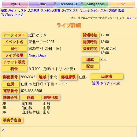
MyDB
Tune
Record/CD
Songbook
Live
検索
ガイド
リスト
入力依頼
ランキング
新着
ライブハウス
ミュージシャン
グループ団体
配信
YouTube
トップ
現在、非登録ユーザー向けの表示になっています。
ログイン
ライブ詳細
アーティスト
近田ゆうき
開場時刻
17:30
イベント名
東北ツアー2025
開演時刻
18:00
日付
2025年7月20日（日）
演奏時間
開場17:30
18:00～
ライブ会場
Noisy Duck
編成
Solo
チケット販売
配信
料金
￥3.000（別途１ドリンク要）
出演者
郵便番号
990-0042
地域
東北
都道府県
山形
近田ゆうき (vo,g)
住所
山形市七日町３丁目３－３１
電話番号
023-633-6506
鉄道会社
路線
最寄り駅
JR
奥羽線
山形
JR
仙山線
山形
JR
山形新幹線
山形
演奏予定曲
✕