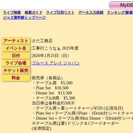
MyD
ライブ
検索
検索
ガイド
ライブ日別
リスト
データ
入力依頼
ランキング
/
新着
ジャズ資料館
トップ
ページ
アーティスト
さだ工務店
イベント名
工事行こうなぁ 2025年度
日付
2026年1月25日（日）
ライブ会場
ブルース アレイ ジャパン
チケット販売
料金
前売券（各税込）
・テーブル席 ¥5,500
・Plate Set ¥10,500
・Dinner Set ¥13,500
・テーブルB席 ¥5,500
当日券は各料金¥550UP
・テーブル席＝要シートチャージ¥550 (公演当日)
・Plate Set＝テーブル席/1Plate・1Drink付/シートチ
・Dinner Set＝テーブル席/Mini Dinner・1Drink付
※テーブル席は要1ドリンク＆1フードオーダー
(全席指定)