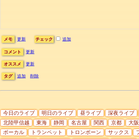
メモ
更新
チェック
追加
コメント
更新
オススメ
更新
タグ
追加
削除
今日のライブ
明日のライブ
昼ライブ
深夜ライブ
北陸甲信越
東海
静岡
名古屋
関西
京都
大阪
ボーカル
トランペット
トロンボーン
サックス