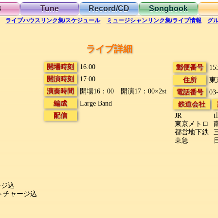
B
Tune
Record/CD
Songbook
ライブハウス
リンク集/スケジュール
ミュージシャン
リンク集/ライブ情報
グ
ライブ詳細
開場時刻
16:00
郵便番号
15
開演時刻
17:00
住所
東
演奏時間
開場16：00 開演17：00×2st
電話番号
03
編成
Large Band
鉄道会社
配信
JR
東京メトロ
都営地下鉄
東急
ャージ込
/シートチャージ込