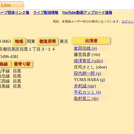
Live
ループ団体
リンク集
ライブ
配信
情報
YouTube
動画アップロード速報
現在、非登録ユーザー向けの表示になっています。
ログイン
出演者
3-0063
地域
関東
都道府県
東京
倉田信雄 (p)
京都目黒区目黒１丁目３−１４
藤堂昌彦 (vln)
-5496-4381
徳澤青弦 (cello)
路線
最寄り駅
庄司さとし (oboe)
山手線
目黒
田代耕一郎 (g)
南北線
目黒
YUMA HARA (g)
三田線
目黒
木村誠 (per)
目黒線
目黒
平石カツミ (b)
島村英二 (ds)