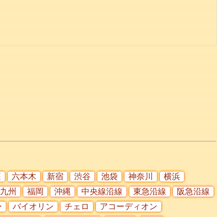
座
六本木
新宿
渋谷
池袋
神奈川
横浜
九州
福岡
沖縄
中央線沿線
東急沿線
阪急沿線
ー
バイオリン
チェロ
アコーディオン