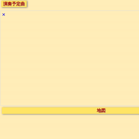
演奏予定曲
✕
地図