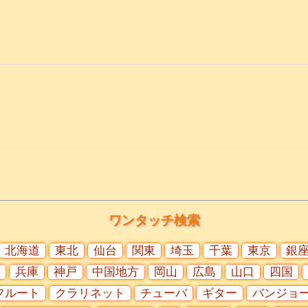
ワンタッチ検索
北海道
東北
仙台
関東
埼玉
千葉
東京
銀
兵庫
神戸
中国地方
岡山
広島
山口
四国
フルート
クラリネット
チューバ
ギター
バンジョ