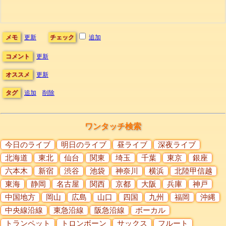
メモ
更新
チェック
追加
コメント
更新
オススメ
更新
タグ
追加
削除
ワンタッチ検索
今日のライブ
明日のライブ
昼ライブ
深夜ライブ
北海道
東北
仙台
関東
埼玉
千葉
東京
銀座
六本木
新宿
渋谷
池袋
神奈川
横浜
北陸甲信越
東海
静岡
名古屋
関西
京都
大阪
兵庫
神戸
中国地方
岡山
広島
山口
四国
九州
福岡
沖縄
中央線沿線
東急沿線
阪急沿線
ボーカル
トランペット
トロンボーン
サックス
フルート