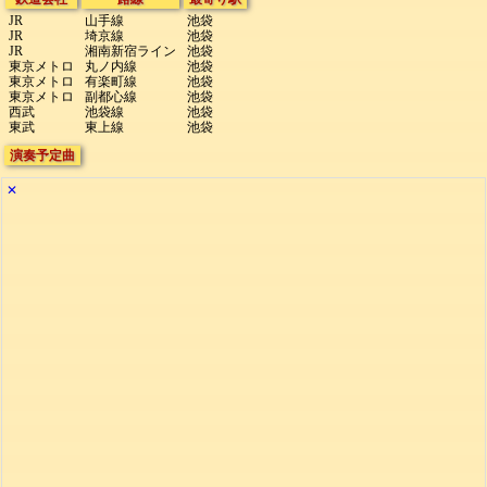
JR
山手線
池袋
JR
埼京線
池袋
JR
湘南新宿ライン
池袋
東京メトロ
丸ノ内線
池袋
東京メトロ
有楽町線
池袋
東京メトロ
副都心線
池袋
西武
池袋線
池袋
東武
東上線
池袋
演奏予定曲
✕