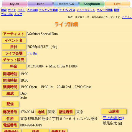
MyDB
Tune
Record/CD
Songbook
Live
検索
ガイド
リスト
入力依頼
ランキング
新着
ライブハウス
ミュージシャン
グループ団体
配信
YouTube
トップ
現在、非登録ユーザー向けの表示になっています。
ログイン
ライブ詳細
アーティスト
Washiori Special Duo
イベント名
日付
2026年4月3日（金）
ライブ会場
P’s Bar
チケット販売
料金
MC¥3,000- ＋ Min. Order￥1,000-
開場時刻
19:00
開演時刻
19:30
演奏時間
19:00 Open 19:30 1st 20:40 2nd 22:00 Close
編成
Duo
Solo
配信
出演者
郵便番号
170-0014
地域
関東
都道府県
東京
三上志織 (vo)
住所
東京都豊島区池袋２丁目６０−６
キムスビル池袋
鷲尾広太 (g)
電話番号
080-9284-3919
鉄道会社
路線
最寄り駅