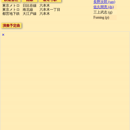
長野次郎 (sax)
東京メトロ
日比谷線
六本木
佐久間亮 (ds)
東京メトロ
南北線
六本木一丁目
三上武志 (g)
都営地下鉄
大江戸線
六本木
Fuming (p)
演奏予定曲
✕