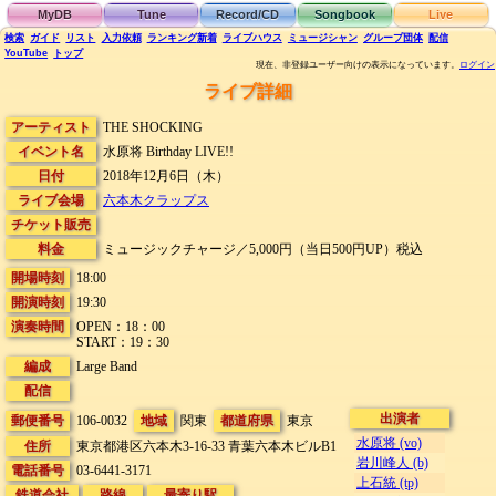
MyDB
Tune
Record/CD
Songbook
Live
検索
ガイド
リスト
入力依頼
ランキング
新着
ライブハウス
ミュージシャン
グループ団体
配信
YouTube
トップ
現在、非登録ユーザー向けの表示になっています。
ログイン
ライブ詳細
アーティスト
THE SHOCKING
イベント名
水原将 Birthday LIVE!!
日付
2018年12月6日（木）
ライブ会場
六本木クラップス
チケット販売
料金
ミュージックチャージ／5,000円（当日500円UP）税込
開場時刻
18:00
開演時刻
19:30
演奏時間
OPEN：18：00
START：19：30
編成
Large Band
配信
出演者
郵便番号
106-0032
地域
関東
都道府県
東京
水原将 (vo)
住所
東京都港区六本木3-16-33
青葉六本木ビルB1
岩川峰人 (b)
電話番号
03-6441-3171
上石統 (tp)
鉄道会社
路線
最寄り駅