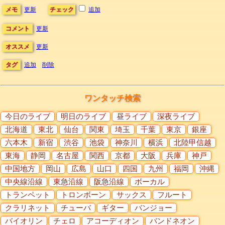
メモ
更新
チェック
追加
コメント
更新
オススメ
更新
タグ
追加
削除
ワンタッチ検索
今日のライブ
明日のライブ
昼ライブ
深夜ライブ
北海道
東北
仙台
関東
埼玉
千葉
東京
銀座
六本木
新宿
渋谷
池袋
神奈川
横浜
北陸甲信越
東海
静岡
名古屋
関西
京都
大阪
兵庫
神戸
中国地方
岡山
広島
山口
四国
九州
福岡
沖縄
中央線沿線
東急沿線
阪急沿線
ボーカル
トランペット
トロンボーン
サックス
フルート
クラリネット
チューバ
ギター
バンジョー
バイオリン
チェロ
アコーディオン
バンドネオン