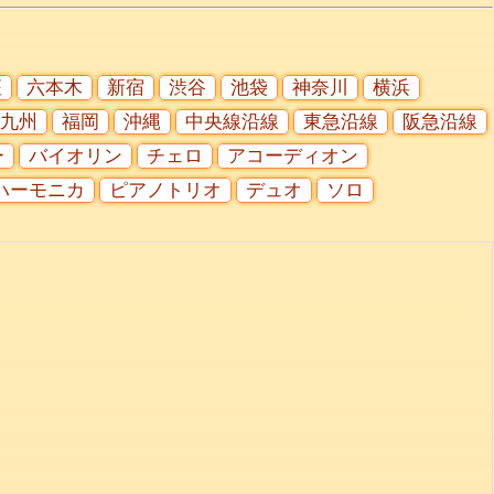
座
六本木
新宿
渋谷
池袋
神奈川
横浜
九州
福岡
沖縄
中央線沿線
東急沿線
阪急沿線
ー
バイオリン
チェロ
アコーディオン
ハーモニカ
ピアノトリオ
デュオ
ソロ