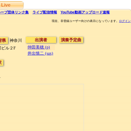
Live
ループ団体
リンク集
ライブ
配信
情報
YouTube
動画アップロード速報
現在、非登録ユーザー向けの表示になっています。
ログイン
出演者
演奏予定曲
府県
神奈川
仲田美穂 (p)
屋ビル２F
井出慎二 (sax)
駅
町