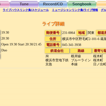
B
Tune
Record/CD
Songbook
ライブハウス
リンク集/スケジュール
ミュージシャン
リンク集/ライブ情報
グ
ライブ詳細
19:30
郵便番号
231-0064
地域
関東
都道
20:30
住所
横浜市中区野毛町2-101-6
蔵
Open 19:30 Start 20:30/21:45
電話番号
045-341-3938
Duo
鉄道会社
路線
最寄り
JR
根岸線
桜木町
横浜市営地下鉄
ブルーライン
桜木町
京急
本線
日ノ出