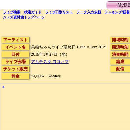
MyD
ライブ
検索
検索
ガイド
ライブ日別
リスト
データ
入力依頼
ランキング
/
新着
ジャズ資料館
トップ
ページ
アーティスト
開場時刻
イベント名
美穂ちゃんライブ最終日 Latin × Jazz 2019
開演時刻
日付
2019年3月27日（水）
演奏時間
ライブ会場
アルチスタ ヨコハマ
編成
チケット販売
配信
料金
¥4,000- + 2orders
✕