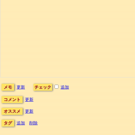
メモ
更新
チェック
追加
コメント
更新
オススメ
更新
タグ
追加
削除