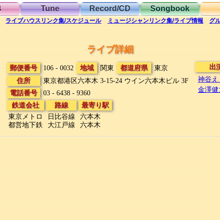
B
Tune
Record/CD
Songbook
ライブハウス
リンク集/スケジュール
ミュージシャン
リンク集/ライブ情報
グ
ライブ詳細
出
郵便番号
106 - 0032
地域
関東
都道府県
東京
神谷えり
住所
東京都港区六本木 3-15-24
ウイン六本木ビル 3F
金澤健太
電話番号
03 - 6438 - 9360
鉄道会社
路線
最寄り駅
東京メトロ
日比谷線
六本木
都営地下鉄
大江戸線
六本木