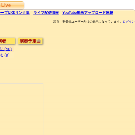
Live
ループ団体
リンク集
ライブ
配信
情報
YouTube
動画アップロード速報
現在、非登録ユーザー向けの表示になっています。
ログイン
演者
演奏予定曲
 (vo)
 (g)