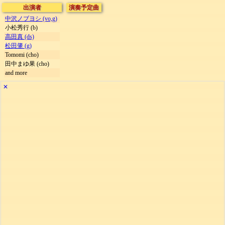
出演者
演奏予定曲
中沢ノブヨシ (vo,g)
小松秀行 (b)
高田真 (ds)
松田肇 (g)
Tomomi (cho)
田中まゆ果 (cho)
and more
✕