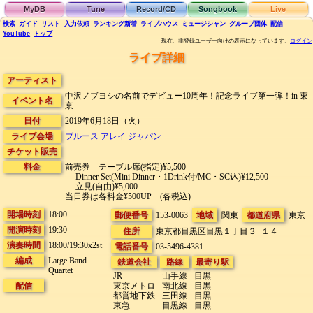
MyDB
Tune
Record/CD
Songbook
Live
検索
ガイド
リスト
入力依頼
ランキング
新着
ライブハウス
ミュージシャン
グループ団体
配信
YouTube
トップ
現在、非登録ユーザー向けの表示になっています。
ログイン
ライブ詳細
アーティスト
中沢ノブヨシの名前でデビュー10周年！記念ライブ第一弾！in 東
イベント名
京
日付
2019年6月18日（火）
ライブ会場
ブルース アレイ ジャパン
チケット販売
料金
前売券 テーブル席(指定)¥5,500
Dinner Set(Mini Dinner・1Drink付/MC・SC込)¥12,500
立見(自由)¥5,000
当日券は各料金¥500UP (各税込)
開場時刻
18:00
郵便番号
153-0063
地域
関東
都道府県
東京
開演時刻
19:30
住所
東京都目黒区目黒１丁目３−１４
演奏時間
18:00/19:30x2st
電話番号
03-5496-4381
編成
Large Band
鉄道会社
路線
最寄り駅
Quartet
JR
山手線
目黒
配信
東京メトロ
南北線
目黒
都営地下鉄
三田線
目黒
東急
目黒線
目黒