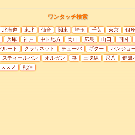
ワンタッチ検索
北海道
東北
仙台
関東
埼玉
千葉
東京
銀
兵庫
神戸
中国地方
岡山
広島
山口
四国
フルート
クラリネット
チューバ
ギター
バンジョ
スティールパン
オルガン
箏
三味線
尺八
鍵盤
オススメ
配信