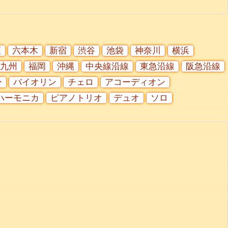
座
六本木
新宿
渋谷
池袋
神奈川
横浜
九州
福岡
沖縄
中央線沿線
東急沿線
阪急沿線
ー
バイオリン
チェロ
アコーディオン
ハーモニカ
ピアノトリオ
デュオ
ソロ