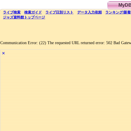
MyD
ライブ
検索
検索
ガイド
ライブ日別
リスト
データ
入力依頼
ランキング
/
新着
ジャズ資料館
トップ
ページ
Communication Error: (22) The requested URL returned error: 502 Bad Gate
✕