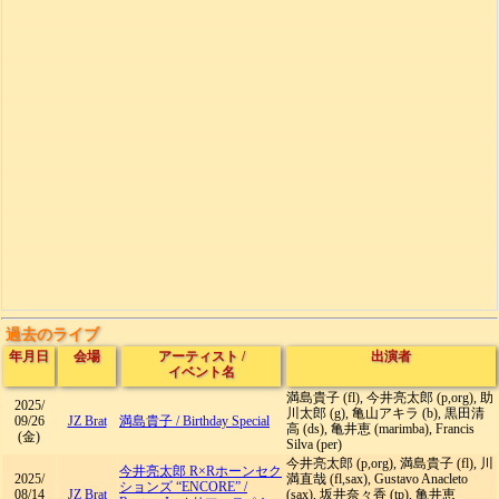
過去のライブ
年月日
会場
アーティスト
/
出演者
イベント名
満島貴子 (fl), 今井亮太郎 (p,org), 助
2025/
川太郎 (g), 亀山アキラ (b), 黒田清
09/26
JZ Brat
満島貴子
/
Birthday Special
高 (ds), 亀井恵 (marimba), Francis
(金)
Silva (per)
今井亮太郎 (p,org), 満島貴子 (fl), 川
今井亮太郎 R×Rホーンセク
2025/
満直哉 (fl,sax), Gustavo Anacleto
ションズ “ENCORE”
/
08/14
JZ Brat
(sax), 坂井奈々香 (tp), 亀井恵