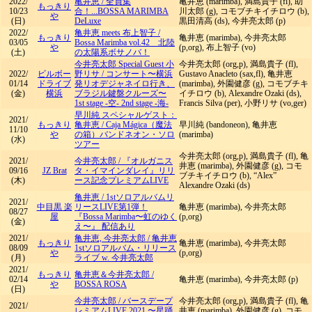
2022/
亀井恵
/
全員集
亀井恵 (marimba), 満島貴子 (fl), 助
もっきり
10/23
合！...BOSSA MARIMBA
川太郎 (g), コモブチキイチロウ (b),
や
(日)
DeLuxe
黒田清高 (ds), 今井亮太郎 (p)
2022/
亀井恵 meets 布上智子
/
もっきり
亀井恵 (marimba), 今井亮太郎
03/05
Bossa Marimba vol.42 北陸
や
(p,org), 布上智子 (vo)
(土)
の太陽系ボサノバ！
今井亮太郎 Special Guest 小
今井亮太郎 (org,p), 満島貴子 (fl),
2022/
ビルボー
野リサ
/
コンサート〜横浜
Gustavo Anacleto (sax,fl), 亀井恵
01/14
ドライブ
発リオデジャネイロ行き、
(marimba), 外園健彦 (g), コモブチキ
(金)
横浜
ブラジル鍵盤クルーズ〜
イチロウ (b), Alexandre Ozaki (ds),
1st stage -空- 2nd stage -海-
Francis Silva (per), 小野リサ (vo,ger)
早川純 スペシャルゲスト：
2021/
もっきり
亀井恵
/
Caja Mágica（魔法
早川純 (bandoneon), 亀井恵
11/10
や
の箱）バンドネオン・ソロ
(marimba)
(水)
ツアー
今井亮太郎 (org,p), 満島貴子 (fl), 亀
2021/
今井亮太郎
/
『オルガニス
井恵 (marimba), 外園健彦 (g), コモ
09/16
JZ Brat
タ・イマインダレイ』リリ
ブチキイチロウ (b), “Alex”
(木)
ース記念プレミアムLIVE
Alexandre Ozaki (ds)
亀井恵
/
1stソロアルバムリ
2021/
中目黒 楽
リースLIVE第1弾！
亀井恵 (marimba), 今井亮太郎
08/27
屋
『Bossa Marimba〜虹のゆく
(p,org)
(金)
え〜』 配信あり
2021/
亀井恵, 今井亮太郎
/
亀井恵
もっきり
亀井恵 (marimba), 今井亮太郎
08/09
1stソロアルバム・リリース
や
(p,org)
(月)
ライブ w. 今井亮太郎
2021/
もっきり
亀井恵＆今井亮太郎
/
02/14
亀井恵 (marimba), 今井亮太郎 (p)
や
BOSSA ROSA
(日)
今井亮太郎
/
バースデープ
今井亮太郎 (org,p), 満島貴子 (fl), 亀
2021/
レミアムLIVE 2021 〜星踊
井恵 (marimba), 外園健彦 (g), コモ