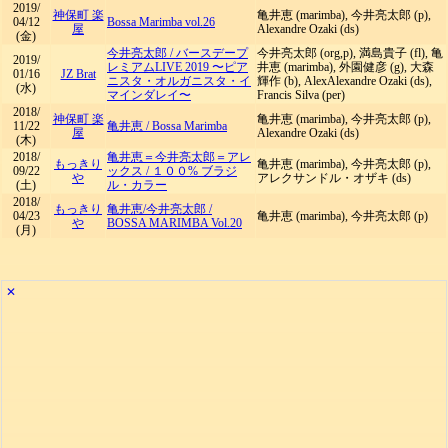
2019/
神保町 楽
亀井恵 (marimba), 今井亮太郎 (p),
04/12
Bossa Marimba vol.26
屋
Alexandre Ozaki (ds)
(金)
今井亮太郎
/
バースデープ
今井亮太郎 (org,p), 満島貴子 (fl), 亀
2019/
レミアムLIVE 2019 〜ピア
井恵 (marimba), 外園健彦 (g), 大森
01/16
JZ Brat
ニスタ・オルガニスタ・イ
輝作 (b), AlexAlexandre Ozaki (ds),
(水)
マインダレイ〜
Francis Silva (per)
2018/
神保町 楽
亀井恵 (marimba), 今井亮太郎 (p),
11/22
亀井恵
/
Bossa Marimba
屋
Alexandre Ozaki (ds)
(木)
2018/
亀井恵＝今井亮太郎＝アレ
もっきり
亀井恵 (marimba), 今井亮太郎 (p),
09/22
ックス
/
１００% ブラジ
や
アレクサンドル・オザキ (ds)
(土)
ル・カラー
2018/
もっきり
亀井恵/今井亮太郎
/
04/23
亀井恵 (marimba), 今井亮太郎 (p)
や
BOSSA MARIMBA Vol.20
(月)
✕