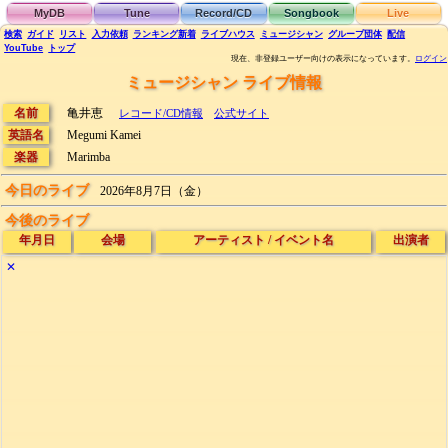
MyDB
Tune
Record/CD
Songbook
Live
検索
ガイド
リスト
入力依頼
ランキング
新着
ライブハウス
ミュージシャン
グループ団体
配信
YouTube
トップ
現在、非登録ユーザー向けの表示になっています。
ログイン
ミュージシャン ライブ情報
名前
亀井恵
レコード/CD情報
公式サイト
英語名
Megumi Kamei
楽器
Marimba
今日のライブ
2026年8月7日（金）
今後のライブ
年月日
会場
アーティスト
/
イベント名
出演者
✕