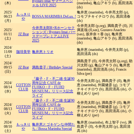
Ryotaro Imai サマースペシ
(木)
(marimba), 亀山アキラ (b), 黒田清高
ャル LIVE 2025
(ds)
2025/
亀井恵 (marimba), 今井亮太郎 (p),
もっきり
06/23
BOSSA MARIMBA DeLux. !
コモブチキイチロウ (b), 黒田清春
や
(月)
(ds)
今井亮太郎 (p,org), 満島貴子 (fl), 川
今井亮太郎R×Rホーンセク
2025/
満直哉 (fl,sax), Gustavo Anacleto
ションズ
/
Ryotaro Imai バー
01/11
JZ Brat
(sax), 坂井奈々香 (tp), 亀井恵
スデープレミアムLIVE
(土)
(marimba), 亀山アキラ (b), 黒田清高
2025
(ds)
2024/
亀井恵 (marimba), 今井亮太郎 (p),
11/09
珈琲美学
亀井恵トリオ
黒田清高 (ds)
(土)
満島貴子 (fl), 今井亮太郎 (p,org), 助
2024/
川太郎 (g), 亀山アキラ (b), 亀井恵
09/15
JZ Brat
満島貴子
/
Birthday Special
(marimba), 黒田清高 (ds), Francis
(日)
Silva (per)
『藤子・F・不二雄 生誕90
今井亮太郎 (p), 満島貴子 (fl), 亀井
2024/
周年記念 CAFÉ de
COTTON
恵 (marimba), 外園健彦 (g), コモブ
08/14
FUJIKO・F・FUJIO
CLUB
チキイチロウ (b), 黒田清高 (ds), 小
(水)
MUSEUM』リリース記念
柳えめり (per)
ライブ
『藤子・F・不二雄 生誕90
今井亮太郎 (p), 満島貴子 (fl), 亀井
2024/
周年記念 CAFÉ de
COTTON
恵 (marimba), 外園健彦 (g), コモブ
08/13
FUJIKO・F・FUJIO
CLUB
チキイチロウ (b), 黒田清高 (ds), 小
(火)
MUSEUM』リリース記念
柳えめり (per)
ライブ
2024/
亀井恵 (marimba), 布上智子 (vo), 満
もっきり
亀井恵とゴキゲンな仲間た
08/10
島貴子 (fl), 今井亮太郎 (p), 黒田清
や
ち
/
Bossa Marimba Special
(土)
高 (ds)