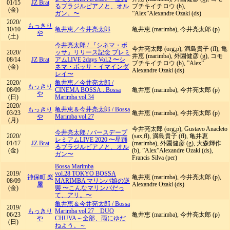
01/15
JZ Brat
るブラジルピアノと、オル
ブチキイチロウ (b),
(金)
ガン。〜
”Alex”Alexandre Ozaki (ds)
2020/
もっきり
10/10
亀井恵／今井亮太郎
亀井恵 (marimba), 今井亮太郎 (p)
や
(土)
今井亮太郎
/
『シネマ・ボ
今井亮太郎 (org,p), 満島貴子 (fl), 亀
2020/
ッサ』リリース記念 プレミ
井恵 (marimba), 外園健彦 (g), コモ
08/14
JZ Brat
アムLIVE 2days Vol.2 〜シ
ブチキイチロウ (b), ”Alex”
(金)
ネマ・ボッサ・イマインダ
Alexandre Ozaki (ds)
レイ〜
2020/
亀井恵／今井亮太郎
/
もっきり
08/09
CINEMA BOSSA...Bossa
亀井恵 (marimba), 今井亮太郎 (p)
や
(日)
Marimba vol.34
2020/
もっきり
亀井恵＆今井亮太郎
/
Bossa
03/23
亀井恵 (marimba), 今井亮太郎 (p)
や
Marimba vol.27
(月)
今井亮太郎 (org,p), Gustavo Anacleto
今井亮太郎
/
バースデープ
2020/
(sax,fl), 満島貴子 (fl), 亀井恵
レミアムLIVE 2020 〜星踊
01/17
JZ Brat
(marimba), 外園健彦 (g), 大森輝作
るブラジルピアノと、オル
(金)
(b), ”Alex”Alexandre Ozaki (ds),
ガン〜
Francis Silva (per)
Bossa Marimba
2019/
vol.28 TOKYO BOSSA
神保町 楽
亀井恵 (marimba), 今井亮太郎 (p),
08/09
MARIMBA マリンバ娘の逆
屋
Alexandre Ozaki (ds)
(金)
襲 〜こんなマリンバだっ
て、アリ。〜
亀井恵＆今井亮太郎
/
Bossa
2019/
もっきり
Marimba vol.27 DUO
06/23
亀井恵 (marimba), 今井亮太郎 (p)
や
CHUVA～全部、雨にゆだ
(日)
ねよう。～